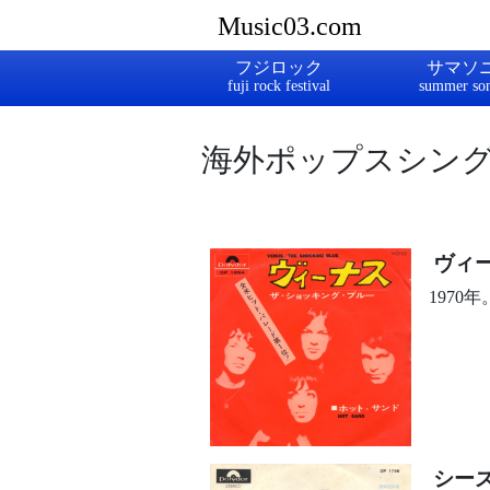
Music03.com
フジロック
サマソ
海外ポップスシン
ヴィ
197
シー