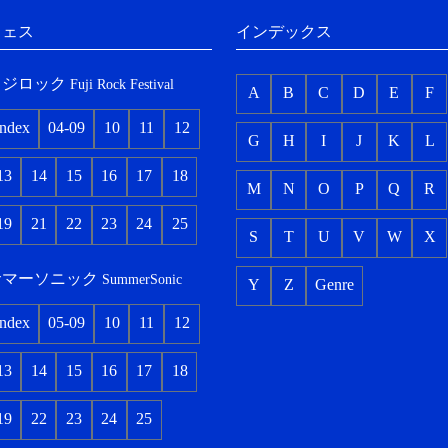
フェス
インデックス
フジロック
Fuji Rock Festival
A
B
C
D
E
F
index
04-09
10
11
12
G
H
I
J
K
L
13
14
15
16
17
18
M
N
O
P
Q
R
19
21
22
23
24
25
S
T
U
V
W
X
サマーソニック
SummerSonic
Y
Z
Genre
index
05-09
10
11
12
13
14
15
16
17
18
19
22
23
24
25