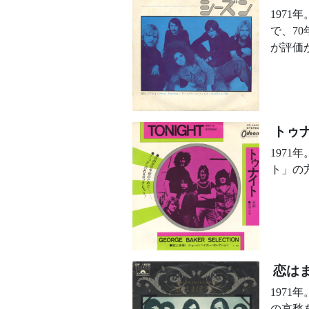
197
で、7
が評価
トゥ
197
ト」の
恋は
197
の哀愁