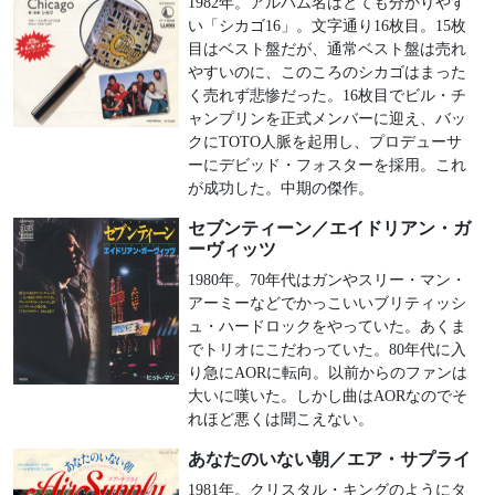
1982年。アルバム名はとても分かりやす
い「シカゴ16」。文字通り16枚目。15枚
目はベスト盤だが、通常ベスト盤は売れ
やすいのに、このころのシカゴはまった
く売れず悲惨だった。16枚目でビル・チ
ャンプリンを正式メンバーに迎え、バッ
クにTOTO人脈を起用し、プロデューサ
ーにデビッド・フォスターを採用。これ
が成功した。中期の傑作。
セブンティーン／エイドリアン・ガ
ーヴィッツ
1980年。70年代はガンやスリー・マン・
アーミーなどでかっこいいブリティッシ
ュ・ハードロックをやっていた。あくま
でトリオにこだわっていた。80年代に入
り急にAORに転向。以前からのファンは
大いに嘆いた。しかし曲はAORなのでそ
れほど悪くは聞こえない。
あなたのいない朝／エア・サプライ
1981年。クリスタル・キングのようにタ