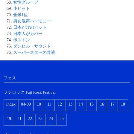
女性グループ
小ヒット
全米1位
男女混声ハーモニー
日本だけのヒット
日本人がカバー
ボストン
ダンヒル・サウンド
スーパースターの共演
フェス
フジロック
Fuji Rock Festival
index
04-09
10
11
12
13
14
15
16
17
18
19
21
22
23
24
25