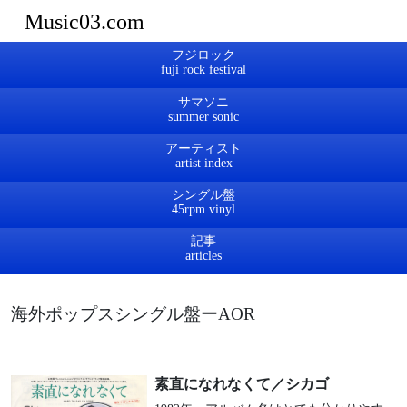
Music03.com
フジロック
サマソニ
アーティスト
シングル盤
記事
海外ポップスシングル盤ーAOR
素直になれなくて／シカゴ