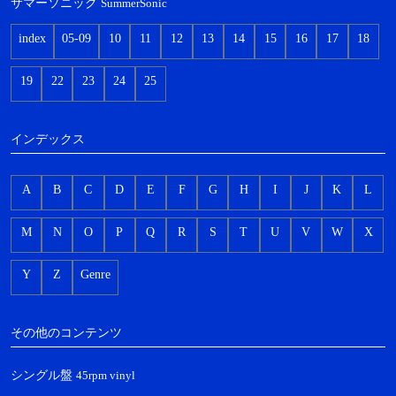
サマーソニック
SummerSonic
index
05-09
10
11
12
13
14
15
16
17
18
19
22
23
24
25
インデックス
A
B
C
D
E
F
G
H
I
J
K
L
M
N
O
P
Q
R
S
T
U
V
W
X
Y
Z
Genre
その他のコンテンツ
シングル盤
45rpm vinyl