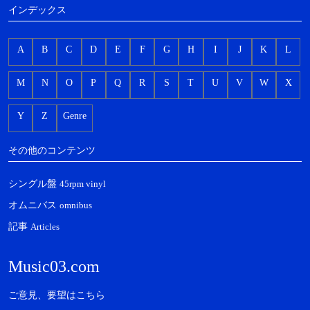
インデックス
A
B
C
D
E
F
G
H
I
J
K
L
M
N
O
P
Q
R
S
T
U
V
W
X
Y
Z
Genre
その他のコンテンツ
シングル盤
45rpm vinyl
オムニバス
omnibus
記事
Articles
Music03.com
ご意見、要望はこちら