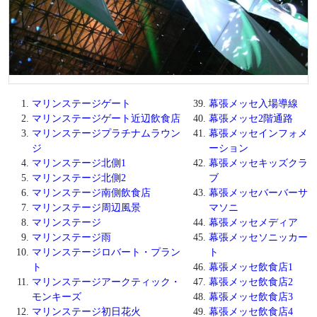
マリンステージゲート
幕張メッセ入場導線
マリンステージゲート近辺飲食店
幕張メッセ2階通路
マリンステージプラチナムラウン
幕張メッセインフォメ
ジ
ーション
マリンステージ北側1
幕張メッセキッズクラ
マリンステージ北側2
ブ
マリンステージ南側飲食店
幕張メッセバーバーサ
マリンステージ周辺風景
マソニ
マリンステージ
幕張メッセメディア
マリンステージ雨
幕張メッセソニッカー
マリンステージロバート・プラン
ト
ト
幕張メッセ飲食店1
マリンステージアークティック・
幕張メッセ飲食店2
モンキーズ
幕張メッセ飲食店3
マリンステージ初日花火
幕張メッセ飲食店4