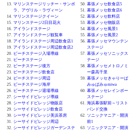
マリンステージリッチー・サンボ
幕張メッセ飲食店5
ラ、アヴリル・ラヴィーン
幕張メッセ飲食店6
マリンステージクイーン
幕張メッセ飲料店
マリンステージ2日目花火
幕張メッセ物販店
アイランドステージ
幕張メッセ風景1
アイランドステージ観覧車
幕張メッセ風景2
アイランドステージ周辺飲食店1
幕張メッセマウンテン
アイランドステージ周辺飲食店2
ステージ
ビーチステージ入場導線
幕張メッセソニックス
ビーチステージ
テージ
ビーチステージ後方
幕張メッセメトロノミ
ビーチステージ飲食店
ー森高千里
ビーチステージ周辺
幕張メッセきゃりーぱ
ビーチステージ海岸
みゅぱみゅmiwa
ビーチステージ退場導線
幕張メッセレインボー
シーサイドビレッジ導線
ステージ
シーサイドビレッジ物販店
海浜幕張駅前～リスト
シーサイドビレッジ飲食店
バンド交換
シーサイドビレッジ美浜茶房
ソニックマニア・開演
シーサイドビレッジ周辺
前1
シーサイドビレッジガーデンステ
ソニックマニア・開演