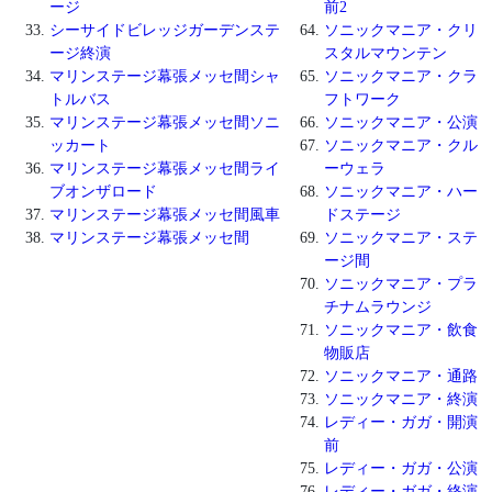
ージ
前2
シーサイドビレッジガーデンステ
ソニックマニア・クリ
ージ終演
スタルマウンテン
マリンステージ幕張メッセ間シャ
ソニックマニア・クラ
トルバス
フトワーク
マリンステージ幕張メッセ間ソニ
ソニックマニア・公演
ッカート
ソニックマニア・クル
マリンステージ幕張メッセ間ライ
ーウェラ
ブオンザロード
ソニックマニア・ハー
マリンステージ幕張メッセ間風車
ドステージ
マリンステージ幕張メッセ間
ソニックマニア・ステ
ージ間
ソニックマニア・プラ
チナムラウンジ
ソニックマニア・飲食
物販店
ソニックマニア・通路
ソニックマニア・終演
レディー・ガガ・開演
前
レディー・ガガ・公演
レディー・ガガ・終演