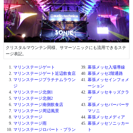
クリスタルマウンテン同様、サマーソニックにも流用できるステ
ージ表記。
マリンステージゲート
幕張メッセ入場導線
マリンステージゲート近辺飲食店
幕張メッセ2階通路
マリンステージプラチナムラウン
幕張メッセインフォメ
ジ
ーション
マリンステージ北側1
幕張メッセキッズクラ
マリンステージ北側2
ブ
マリンステージ南側飲食店
幕張メッセバーバーサ
マリンステージ周辺風景
マソニ
マリンステージ
幕張メッセメディア
マリンステージ雨
幕張メッセソニッカー
マリンステージロバート・プラン
ト