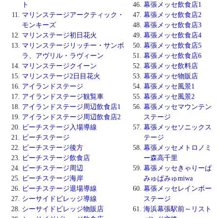
ト
幕張メッセ飲食店1
マリンステージアークティック・
幕張メッセ飲食店2
モンキーズ
幕張メッセ飲食店3
マリンステージ初日花火
幕張メッセ飲食店4
マリンステージリッチー・サンボ
幕張メッセ飲食店5
ラ、アヴリル・ラヴィーン
幕張メッセ飲食店6
マリンステージクイーン
幕張メッセ飲料店
マリンステージ2日目花火
幕張メッセ物販店
アイランドステージ
幕張メッセ風景1
アイランドステージ観覧車
幕張メッセ風景2
アイランドステージ周辺飲食店1
幕張メッセマウンテン
アイランドステージ周辺飲食店2
ステージ
ビーチステージ入場導線
幕張メッセソニックス
ビーチステージ
テージ
ビーチステージ後方
幕張メッセメトロノミ
ビーチステージ飲食店
ー森高千里
ビーチステージ周辺
幕張メッセきゃりーぱ
ビーチステージ海岸
みゅぱみゅmiwa
ビーチステージ退場導線
幕張メッセレインボー
シーサイドビレッジ導線
ステージ
シーサイドビレッジ物販店
海浜幕張駅前～リスト