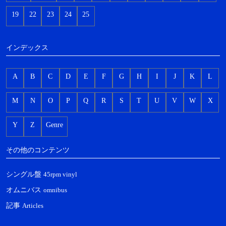
19
22
23
24
25
インデックス
A
B
C
D
E
F
G
H
I
J
K
L
M
N
O
P
Q
R
S
T
U
V
W
X
Y
Z
Genre
その他のコンテンツ
シングル盤
45rpm vinyl
オムニバス
omnibus
記事
Articles