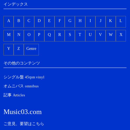
インデックス
A
B
C
D
E
F
G
H
I
J
K
L
M
N
O
P
Q
R
S
T
U
V
W
X
Y
Z
Genre
その他のコンテンツ
シングル盤
45rpm vinyl
オムニバス
omnibus
記事
Articles
Music03.com
ご意見、要望はこちら