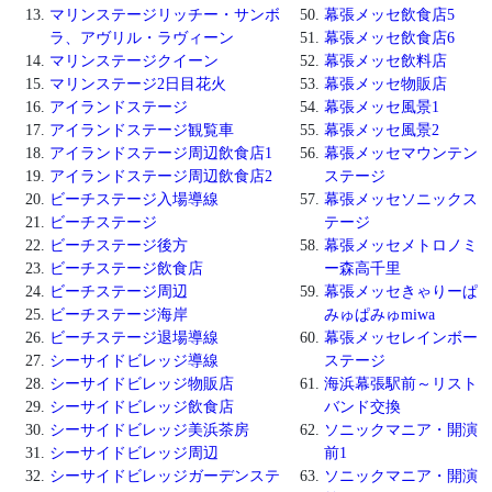
マリンステージリッチー・サンボ
幕張メッセ飲食店5
ラ、アヴリル・ラヴィーン
幕張メッセ飲食店6
マリンステージクイーン
幕張メッセ飲料店
マリンステージ2日目花火
幕張メッセ物販店
アイランドステージ
幕張メッセ風景1
アイランドステージ観覧車
幕張メッセ風景2
アイランドステージ周辺飲食店1
幕張メッセマウンテン
アイランドステージ周辺飲食店2
ステージ
ビーチステージ入場導線
幕張メッセソニックス
ビーチステージ
テージ
ビーチステージ後方
幕張メッセメトロノミ
ビーチステージ飲食店
ー森高千里
ビーチステージ周辺
幕張メッセきゃりーぱ
ビーチステージ海岸
みゅぱみゅmiwa
ビーチステージ退場導線
幕張メッセレインボー
シーサイドビレッジ導線
ステージ
シーサイドビレッジ物販店
海浜幕張駅前～リスト
シーサイドビレッジ飲食店
バンド交換
シーサイドビレッジ美浜茶房
ソニックマニア・開演
シーサイドビレッジ周辺
前1
シーサイドビレッジガーデンステ
ソニックマニア・開演