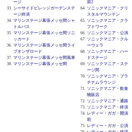
ージ
前2
シーサイドビレッジガーデンステ
ソニックマニア・クリ
ージ終演
スタルマウンテン
マリンステージ幕張メッセ間シャ
ソニックマニア・クラ
トルバス
フトワーク
マリンステージ幕張メッセ間ソニ
ソニックマニア・公演
ッカート
ソニックマニア・クル
マリンステージ幕張メッセ間ライ
ーウェラ
ブオンザロード
ソニックマニア・ハー
マリンステージ幕張メッセ間風車
ドステージ
マリンステージ幕張メッセ間
ソニックマニア・ステ
ージ間
ソニックマニア・プラ
チナムラウンジ
ソニックマニア・飲食
物販店
ソニックマニア・通路
ソニックマニア・終演
レディー・ガガ・開演
前
レディー・ガガ・公演
レディー・ガガ・終演