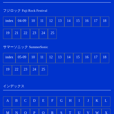
フジロック
Fuji Rock Festival
index
04-09
10
11
12
13
14
15
16
17
18
19
21
22
23
24
25
サマーソニック
SummerSonic
index
05-09
10
11
12
13
14
15
16
17
18
19
22
23
24
25
インデックス
A
B
C
D
E
F
G
H
I
J
K
L
M
N
O
P
Q
R
S
T
U
V
W
X