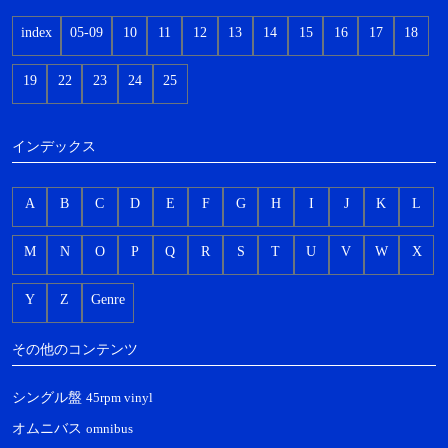
index
05-09
10
11
12
13
14
15
16
17
18
19
22
23
24
25
インデックス
A
B
C
D
E
F
G
H
I
J
K
L
M
N
O
P
Q
R
S
T
U
V
W
X
Y
Z
Genre
その他のコンテンツ
シングル盤
45rpm vinyl
オムニバス
omnibus