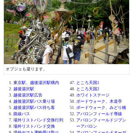
オブジェも凝ります。
東京駅、越後湯沢駅構内
ところ天国1
越後湯沢駅
ところ天国2
越後湯沢駅広告
ホワイトステージ
越後湯沢駅バス乗り場
ボードウォーク、木道亭
越後湯沢駅バス待ち客
ボードウォーク、みどり橋
路線バス
アバロンフィールド導線
場外リストバンド交換行列
アバロンフィールドジプシ
場外リストバンド交換
ーアバロン
場外ヤマト運輸受け取り
アバロンフィールドオーガ