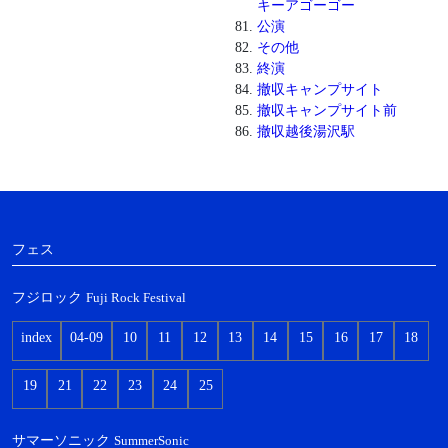
キーアゴーゴー
公演
その他
終演
撤収キャンプサイト
撤収キャンプサイト前
撤収越後湯沢駅
フェス
フジロック
Fuji Rock Festival
index
04-09
10
11
12
13
14
15
16
17
18
19
21
22
23
24
25
サマーソニック
SummerSonic