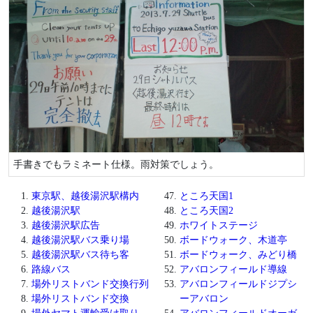
手書きでもラミネート仕様。雨対策でしょう。
東京駅、越後湯沢駅構内
ところ天国1
越後湯沢駅
ところ天国2
越後湯沢駅広告
ホワイトステージ
越後湯沢駅バス乗り場
ボードウォーク、木道亭
越後湯沢駅バス待ち客
ボードウォーク、みどり橋
路線バス
アバロンフィールド導線
場外リストバンド交換行列
アバロンフィールドジプシ
場外リストバンド交換
ーアバロン