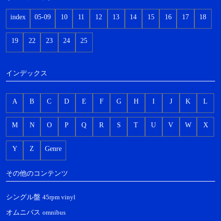
index
05-09
10
11
12
13
14
15
16
17
18
19
22
23
24
25
インデックス
A
B
C
D
E
F
G
H
I
J
K
L
M
N
O
P
Q
R
S
T
U
V
W
X
Y
Z
Genre
その他のコンテンツ
シングル盤
45rpm vinyl
オムニバス
omnibus