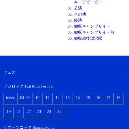
キーアゴーゴー
公演
その他
終演
撤収キャンプサイト
撤収キャンプサイト前
撤収越後湯沢駅
フェス
フジロック
Fuji Rock Festival
index
04-09
10
11
12
13
14
15
16
17
18
19
21
22
23
24
25
サマーソニック
SummerSonic