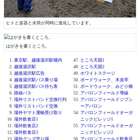
ヒトと楽器と水筒が同時に進化しています。
はがきを書くところ。
東京駅、越後湯沢駅構内
ところ天国1
越後湯沢駅
ところ天国2
越後湯沢駅広告
ホワイトステージ
越後湯沢駅バス乗り場
ボードウォーク、木道亭
越後湯沢駅バス待ち客
ボードウォーク、みどり橋
路線バス
アバロンフィールド導線
場外リストバンド交換行列
アバロンフィールドジプシ
場外リストバンド交換
ーアバロン
場外ヤマト運輸受け取り
アバロンフィールドオーガ
場外飲食店1
ニックビレッジ1
場外飲食店2
アバロンフィールドオーガ
場外飲食店3
ニックビレッジ2
場外グッズ売り場
アバロンフィールド飲食店