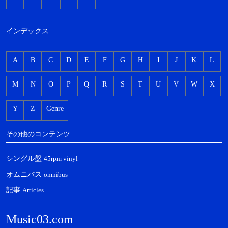
インデックス
A
B
C
D
E
F
G
H
I
J
K
L
M
N
O
P
Q
R
S
T
U
V
W
X
Y
Z
Genre
その他のコンテンツ
シングル盤
45rpm vinyl
オムニバス
omnibus
記事
Articles
Music03.com