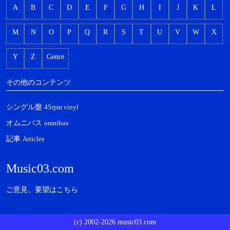
A
B
C
D
E
F
G
H
I
J
K
L
M
N
O
P
Q
R
S
T
U
V
W
X
Y
Z
Genre
その他のコンテンツ
シングル盤
45rpm vinyl
オムニバス
omnibus
記事
Articles
Music03.com
ご意見、要望はこちら
(c) 2002-2026 music03.com