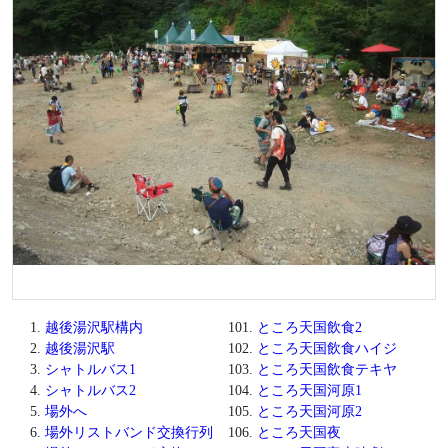
越後湯沢駅構内
ところ天国飲食2
越後湯沢駅
ところ天国飲食ハイジ
シャトルバス1
ところ天国飲食テキヤ
シャトルバス2
ところ天国河原1
場外へ
ところ天国河原2
場外リストバンド交換行列
ところ天国夜