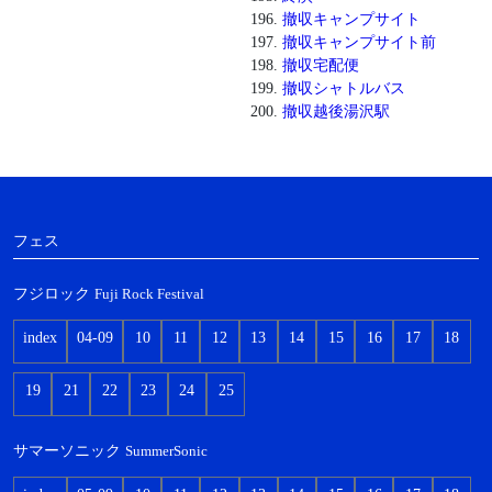
撤収キャンプサイト
撤収キャンプサイト前
撤収宅配便
撤収シャトルバス
撤収越後湯沢駅
フェス
フジロック
Fuji Rock Festival
index
04-09
10
11
12
13
14
15
16
17
18
19
21
22
23
24
25
サマーソニック
SummerSonic