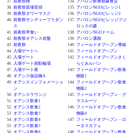
前夜祭櫓
アバロン飲食朝霧食堂
前夜祭苗場音頭
アバロンNGOビレッジ1
前夜祭タワーマスク
アバロンNGOビレッジ2
前夜祭サンディーフラダン
アバロンNGOビレッジフジ
ス
ロックの森
前夜祭早食い
アバロンNGOドーム
前夜祭オアシス岩盤
アバロン通路
前夜祭
フィールドオブヘブン導線
入場ゲートへ
フィールドオブヘブン
入場ゲート
フィールドオブヘブンさく
入場ゲート前駐輪場
らぐみルバン
入場ゲート夜
フィールドオブヘブン飲食
オアシス仮設橋A
物販1
オアシスインフォメーショ
フィールドオブヘブン飲食
ン
物販2
オアシスラウンジ
フィールドオブヘブン・グ
オアシス飲食1
ラスルーツ
オアシス飲食2
フィールドオブヘブン飲食
オアシス飲食3
物販4
オアシス飲食4
フィールドオブヘブン・ロ
オアシス飲食5
ータスカフェ
オアシス飲食6
フィールドオブヘブン飲食