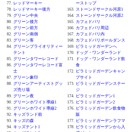
レッドマーキー
ーストップ
レッドマーキー後方
ストーンドサークル河原1
グリーン中央
ストーンドサークル河原2
グリーン後方
カフェドパリ
グリーン前方
カフェドパリ周辺
グリーン南側
カフェドパリ内
グリーン客
カフェドパリポールダンス
グリーンプライオリティー
ピラミッドガーデンへ
テント
ドッグ・ワンダーランド
グリーンタワーレコード
ドッグ・ワンダーランド飲
グリーンタワーレコード富
食
士
ピラミッドガーデンキャン
グリーン象印
プサイト
グリーンアーティストグッ
ピラミッドガーデンステー
ズ売り場
ジ
グリーン夜
ピラミッドガーデン1
グリーンホワイト導線1
ピラミッドガーデン2
グリーンホワイト導線2
ピラミッドガーデン飲食物
キッズランド前
販
キッズの森
ピラミッドガーデンラフマ
キッズテント1
ピラミッドガーデンから入