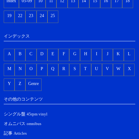
index
05-09
10
11
12
13
14
15
16
17
18
19
22
23
24
25
インデックス
A
B
C
D
E
F
G
H
I
J
K
L
M
N
O
P
Q
R
S
T
U
V
W
X
Y
Z
Genre
その他のコンテンツ
シングル盤
45rpm vinyl
オムニバス
omnibus
記事
Articles