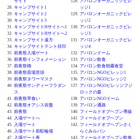
サイト
アバロンオーガニックビレ
キャンプサイト1
ッジ1
キャンプサイト2
アバロンオーガニックビレ
キャンプサイト3
ッジ2
キャンプサイトHサイトへ1
アバロンオーガニックビレ
キャンプサイトHサイトへ2
ッジ3
キャンプサイト遠方
アバロンオーガニックビレ
キャンプサイトテント目印
ッジ4
前夜祭入場ゲート
アバロンドーム
前夜祭インフォメーション
アバロン飲食
前夜祭櫓
アバロン飲食朝霧食堂
前夜祭苗場音頭
アバロンNGOビレッジ1
前夜祭タワーマスク
アバロンNGOビレッジ2
前夜祭サンディーフラダン
アバロンNGOビレッジフジ
ス
ロックの森
前夜祭早食い
アバロンNGOドーム
前夜祭オアシス岩盤
アバロン通路
前夜祭
フィールドオブヘブン導線
入場ゲートへ
フィールドオブヘブン
入場ゲート
フィールドオブヘブンさく
入場ゲート前駐輪場
らぐみルバン
入場ゲート夜
フィールドオブヘブン飲食