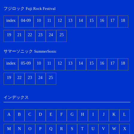
フジロック
Fuji Rock Festival
index
04-09
10
11
12
13
14
15
16
17
18
19
21
22
23
24
25
サマーソニック
SummerSonic
index
05-09
10
11
12
13
14
15
16
17
18
19
22
23
24
25
インデックス
A
B
C
D
E
F
G
H
I
J
K
L
M
N
O
P
Q
R
S
T
U
V
W
X