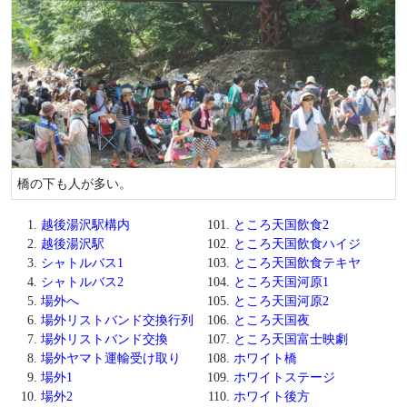
橋の下も人が多い。
越後湯沢駅構内
ところ天国飲食2
越後湯沢駅
ところ天国飲食ハイジ
シャトルバス1
ところ天国飲食テキヤ
シャトルバス2
ところ天国河原1
場外へ
ところ天国河原2
場外リストバンド交換行列
ところ天国夜
場外リストバンド交換
ところ天国富士映劇
場外ヤマト運輸受け取り
ホワイト橋
場外1
ホワイトステージ
場外2
ホワイト後方