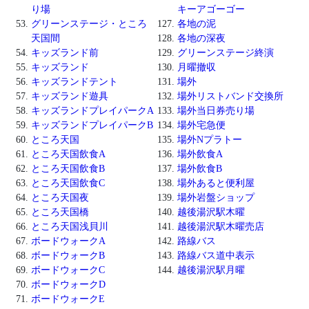
り場
キーアゴーゴー
グリーンステージ・ところ
各地の泥
天国間
各地の深夜
キッズランド前
グリーンステージ終演
キッズランド
月曜撤収
キッズランドテント
場外
キッズランド遊具
場外リストバンド交換所
キッズランドプレイパークA
場外当日券売り場
キッズランドプレイパークB
場外宅急便
ところ天国
場外Nプラトー
ところ天国飲食A
場外飲食A
ところ天国飲食B
場外飲食B
ところ天国飲食C
場外あると便利屋
ところ天国夜
場外岩盤ショップ
ところ天国橋
越後湯沢駅木曜
ところ天国浅貝川
越後湯沢駅木曜売店
ボードウォークA
路線バス
ボードウォークB
路線バス道中表示
ボードウォークC
越後湯沢駅月曜
ボードウォークD
ボードウォークE