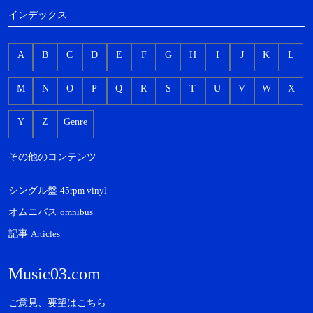
インデックス
A
B
C
D
E
F
G
H
I
J
K
L
M
N
O
P
Q
R
S
T
U
V
W
X
Y
Z
Genre
その他のコンテンツ
シングル盤
45rpm vinyl
オムニバス
omnibus
記事
Articles
Music03.com
ご意見、要望はこちら