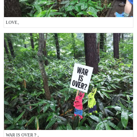
LOVE。
WAR IS OVER？。