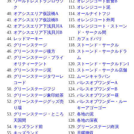
ワールドレストランロウソ
オレンジコート飲食B
ク
オレンジコート泥
オアシスエリア仮設橋A
オールナイトフジ
オアシスエリア仮設橋B
オレンジコート外周
オアシスエリア下浅貝川A
オレンジコート・ストーン
オアシスエリア下浅貝川B
ド・サークル間
レッドマーキー
カフェドパリ
グリーンステージ
ストーンド・サークル
グリーンステージ後方
ストーンド・サークルドラ
グリーンステージ・プライ
ム
オリティーテント
ストーンド・サークルドン1
グリーンステージ泥
ストーンド・サークル店舗
グリーンステージタワーレ
ムーンキャラバン
コード
パレスオブワンダーA
グリーンステージフジ
パレスオブワンダーB
グリーンステージ象印給茶
パレスオブワンダー昼
グリーンステージグッズ売
パレスオブワンダー・ルー
り場
キーアゴーゴー
グリーンステージ・ところ
各地の泥
天国間
各地の深夜
キッズランド前
グリーンステージ終演
キッズランド
月曜撤収