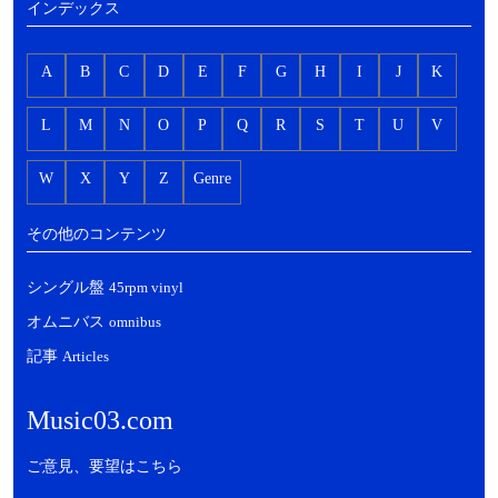
インデックス
A
B
C
D
E
F
G
H
I
J
K
L
M
N
O
P
Q
R
S
T
U
V
W
X
Y
Z
Genre
その他のコンテンツ
シングル盤
45rpm vinyl
オムニバス
omnibus
記事
Articles
Music03.com
ご意見、要望はこちら