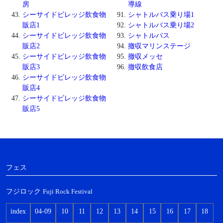
房
導線
シーサイドビレッジ飲食物
シャトルバス乗り場1
販店1
シャトルバス乗り場2
シーサイドビレッジ飲食物
シャトルバス
販店2
撤収マリンステージ
シーサイドビレッジ飲食物
撤収メッセ
販店3
撤収飲食店
シーサイドビレッジ飲食物
販店4
シーサイドビレッジ飲食物
販店5
フェス
フジロック
Fuji Rock Festival
index
04-09
10
11
12
13
14
15
16
17
18