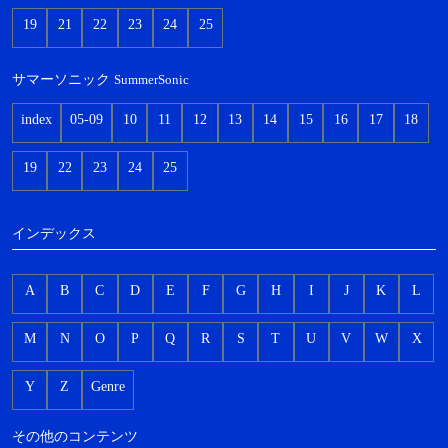
19
21
22
23
24
25
サマーソニック
SummerSonic
index
05-09
10
11
12
13
14
15
16
17
18
19
22
23
24
25
インデックス
A
B
C
D
E
F
G
H
I
J
K
L
M
N
O
P
Q
R
S
T
U
V
W
X
Y
Z
Genre
その他のコンテンツ