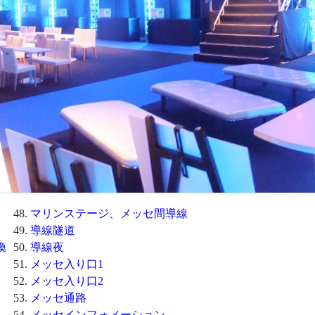
マリンステージ、メッセ間導線
導線隧道
換
導線夜
メッセ入り口1
メッセ入り口2
メッセ通路
メッセインフォメーション