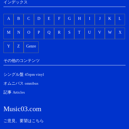
インデックス
A
B
C
D
E
F
G
H
I
J
K
L
M
N
O
P
Q
R
S
T
U
V
W
X
Y
Z
Genre
その他のコンテンツ
シングル盤
45rpm vinyl
オムニバス
omnibus
記事
Articles
Music03.com
ご意見、要望はこちら