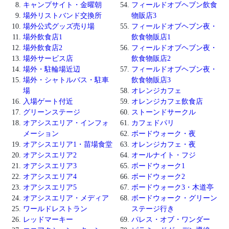
キャンプサイト・金曜朝
フィールドオブヘブン飲食
場外リストバンド交換所
物販店3
場外公式グッズ売り場
フィールドオブヘブン夜・
場外飲食店1
飲食物販店1
場外飲食店2
フィールドオブヘブン夜・
場外サービス店
飲食物販店2
場外・駐輪場近辺
フィールドオブヘブン夜・
場外・シャトルバス・駐車
飲食物販店3
場
オレンジカフェ
入場ゲート付近
オレンジカフェ飲食店
グリーンステージ
ストーンドサークル
オアシスエリア・インフォ
カフェドパリ
メーション
ボードウォーク・夜
オアシスエリア1・苗場食堂
オレンジカフェ・夜
オアシスエリア2
オールナイト・フジ
オアシスエリア3
ボードウォーク1
オアシスエリア4
ボードウォーク2
オアシスエリア5
ボードウォーク3・木道亭
オアシスエリア・メディア
ボードウォーク・グリーン
ワールドレストラン
ステージ行き
レッドマーキー
パレス・オブ・ワンダー