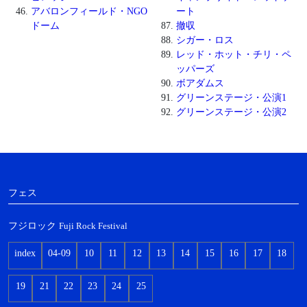
アバロンフィールド・NGO
ート
ドーム
撤収
シガー・ロス
レッド・ホット・チリ・ペ
ッパーズ
ボアダムス
グリーンステージ・公演1
グリーンステージ・公演2
フェス
フジロック
Fuji Rock Festival
index
04-09
10
11
12
13
14
15
16
17
18
19
21
22
23
24
25