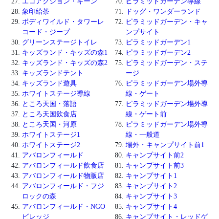
エコアクション・キーン
ピラミッドガーデン導線
象印給茶
ドッグ・ワンダーランド
ボディワイルド・タワーレ
ピラミッドガーデン・キャ
コード・ジープ
ンプサイト
グリーンステージトイレ
ピラミッドガーデン1
キッズランド・キッズの森1
ピラミッドガーデン2
キッズランド・キッズの森2
ピラミッドガーデン・ステ
キッズランドテント
ージ
キッズランド遊具
ピラミッドガーデン場外導
ホワイトステージ導線
線・ゲート
ところ天国・落語
ピラミッドガーデン場外導
ところ天国飲食店
線・ゲート前
ところ天国・河原
ピラミッドガーデン場外導
ホワイトステージ1
線・一般道
ホワイトステージ2
場外・キャンプサイト前1
アバロンフィールド
キャンプサイト前2
アバロンフィールド飲食店
キャンプサイト前3
アバロンフィールド物販店
キャンプサイト1
アバロンフィールド・フジ
キャンプサイト2
ロックの森
キャンプサイト3
アバロンフィールド・NGO
キャンプサイト4
ビレッジ
キャンプサイト・レッドゲ