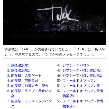
終演後は「TAKK」が大書されていました。「TAKK」は「ありが
とう」を意味するので、バンドからのメッセージでしょう。
越後湯沢駅1
ジプシーアバロン
越後湯沢駅2
ジプシーアバロン物販店1
前夜祭・入場ゲート
ジプシーアバロン物販店2
前夜祭・苗場音頭
フィールドオブヘブン
前夜祭・抽選大会・花火
フィールドオブヘブン夜
前夜祭・ライブ・早食い大
フィールドオブヘブン飲食
会
物販店1
前夜祭・ノンストップパン
フィールドオブヘブン飲食
ク
物販店2