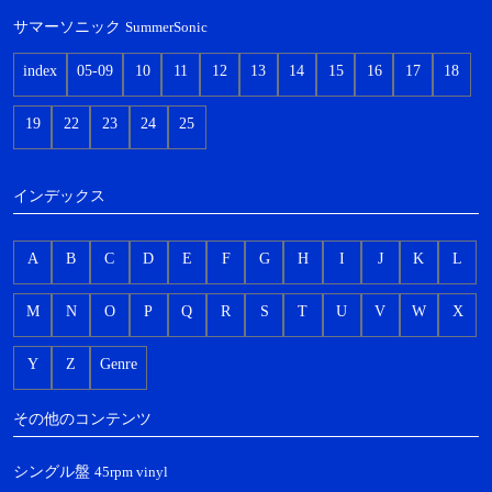
サマーソニック
SummerSonic
index
05-09
10
11
12
13
14
15
16
17
18
19
22
23
24
25
インデックス
A
B
C
D
E
F
G
H
I
J
K
L
M
N
O
P
Q
R
S
T
U
V
W
X
Y
Z
Genre
その他のコンテンツ
シングル盤
45rpm vinyl