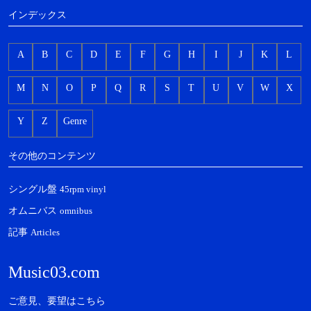
インデックス
A
B
C
D
E
F
G
H
I
J
K
L
M
N
O
P
Q
R
S
T
U
V
W
X
Y
Z
Genre
その他のコンテンツ
シングル盤
45rpm vinyl
オムニバス
omnibus
記事
Articles
Music03.com
ご意見、要望はこちら