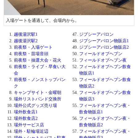
入場ゲートを通過して、会場内から。
越後湯沢駅1
ジプシーアバロン
越後湯沢駅2
ジプシーアバロン物販店1
前夜祭・入場ゲート
ジプシーアバロン物販店2
前夜祭・苗場音頭
フィールドオブヘブン
前夜祭・抽選大会・花火
フィールドオブヘブン夜
前夜祭・ライブ・早食い大
フィールドオブヘブン飲食
会
物販店1
前夜祭・ノンストップパン
フィールドオブヘブン飲食
ク
物販店2
キャンプサイト・金曜朝
フィールドオブヘブン飲食
場外リストバンド交換所
物販店3
場外公式グッズ売り場
フィールドオブヘブン夜・
場外飲食店1
飲食物販店1
場外飲食店2
フィールドオブヘブン夜・
場外サービス店
飲食物販店2
場外・駐輪場近辺
フィールドオブヘブン夜・
場外・シャトルバス・駐車
飲食物販店3