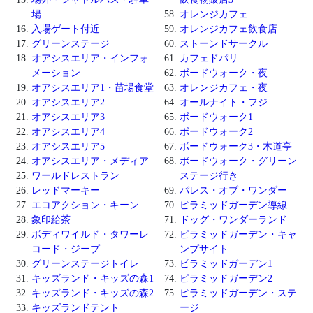
場
オレンジカフェ
入場ゲート付近
オレンジカフェ飲食店
グリーンステージ
ストーンドサークル
オアシスエリア・インフォ
カフェドパリ
メーション
ボードウォーク・夜
オアシスエリア1・苗場食堂
オレンジカフェ・夜
オアシスエリア2
オールナイト・フジ
オアシスエリア3
ボードウォーク1
オアシスエリア4
ボードウォーク2
オアシスエリア5
ボードウォーク3・木道亭
オアシスエリア・メディア
ボードウォーク・グリーン
ワールドレストラン
ステージ行き
レッドマーキー
パレス・オブ・ワンダー
エコアクション・キーン
ピラミッドガーデン導線
象印給茶
ドッグ・ワンダーランド
ボディワイルド・タワーレ
ピラミッドガーデン・キャ
コード・ジープ
ンプサイト
グリーンステージトイレ
ピラミッドガーデン1
キッズランド・キッズの森1
ピラミッドガーデン2
キッズランド・キッズの森2
ピラミッドガーデン・ステ
キッズランドテント
ージ