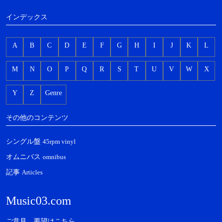
インデックス
A
B
C
D
E
F
G
H
I
J
K
L
M
N
O
P
Q
R
S
T
U
V
W
X
Y
Z
Genre
その他のコンテンツ
シングル盤
45rpm vinyl
オムニバス
omnibus
記事
Articles
Music03.com
ご意見、要望はこちら