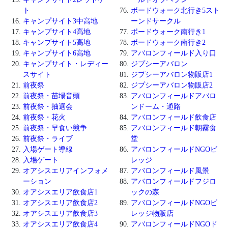
ト
ボードウォーク北行き5スト
キャンプサイト3中高地
ーンドサークル
キャンプサイト4高地
ボードウォーク南行き1
キャンプサイト5高地
ボードウォーク南行き2
キャンプサイト6高地
アバロンフィールド入り口
キャンプサイト・レディー
ジプシーアバロン
スサイト
ジプシーアバロン物販店1
前夜祭
ジプシーアバロン物販店2
前夜祭・苗場音頭
アバロンフィールドアバロ
前夜祭・抽選会
ンドーム・通路
前夜祭・花火
アバロンフィールド飲食店
前夜祭・早食い競争
アバロンフィールド朝霧食
前夜祭・ライブ
堂
入場ゲート導線
アバロンフィールドNGOビ
入場ゲート
レッジ
オアシスエリアインフォメ
アバロンフィールド風景
ーション
アバロンフィールドフジロ
オアシスエリア飲食店1
ックの森
オアシスエリア飲食店2
アバロンフィールドNGOビ
オアシスエリア飲食店3
レッジ物販店
オアシスエリア飲食店4
アバロンフィールドNGOド