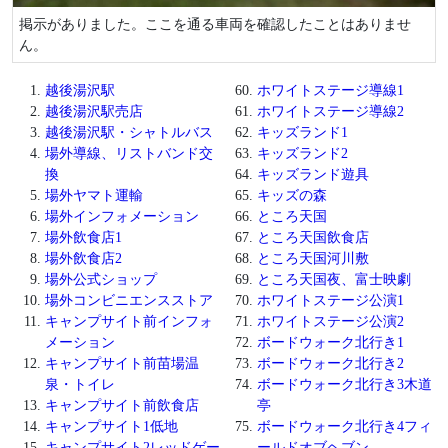
掲示がありました。ここを通る車両を確認したことはありませ
ん。
越後湯沢駅
ホワイトステージ導線1
越後湯沢駅売店
ホワイトステージ導線2
越後湯沢駅・シャトルバス
キッズランド1
場外導線、リストバンド交
キッズランド2
換
キッズランド遊具
場外ヤマト運輸
キッズの森
場外インフォメーション
ところ天国
場外飲食店1
ところ天国飲食店
場外飲食店2
ところ天国河川敷
場外公式ショップ
ところ天国夜、富士映劇
場外コンビニエンスストア
ホワイトステージ公演1
キャンプサイト前インフォ
ホワイトステージ公演2
メーション
ボードウォーク北行き1
キャンプサイト前苗場温
ボードウォーク北行き2
泉・トイレ
ボードウォーク北行き3木道
キャンプサイト前飲食店
亭
キャンプサイト1低地
ボードウォーク北行き4フィ
キャンプサイト2レッドゲー
ールドオブヘブン