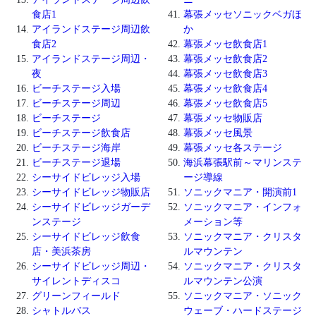
食店1
幕張メッセソニックベガほ
アイランドステージ周辺飲
か
食店2
幕張メッセ飲食店1
アイランドステージ周辺・
幕張メッセ飲食店2
夜
幕張メッセ飲食店3
ビーチステージ入場
幕張メッセ飲食店4
ビーチステージ周辺
幕張メッセ飲食店5
ビーチステージ
幕張メッセ物販店
ビーチステージ飲食店
幕張メッセ風景
ビーチステージ海岸
幕張メッセ各ステージ
ビーチステージ退場
海浜幕張駅前～マリンステ
シーサイドビレッジ入場
ージ導線
シーサイドビレッジ物販店
ソニックマニア・開演前1
シーサイドビレッジガーデ
ソニックマニア・インフォ
ンステージ
メーション等
シーサイドビレッジ飲食
ソニックマニア・クリスタ
店・美浜茶房
ルマウンテン
シーサイドビレッジ周辺・
ソニックマニア・クリスタ
サイレントディスコ
ルマウンテン公演
グリーンフィールド
ソニックマニア・ソニック
シャトルバス
ウェーブ・ハードステージ