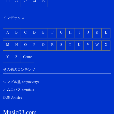
19
22
23
24
25
インデックス
A
B
C
D
E
F
G
H
I
J
K
L
M
N
O
P
Q
R
S
T
U
V
W
X
Y
Z
Genre
その他のコンテンツ
シングル盤
45rpm vinyl
オムニバス
omnibus
記事
Articles
Music03.com