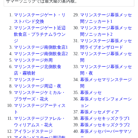
サマーソニックでは最大級の案内板。
マリンステージゲート・リ
マリンステージ幕張メッセ
ストバンド交換
間ソニッカート1
マリンステージゲート近辺
マリンステージ幕張メッセ
飲食店・プラチナムラウン
間ソニッカート2
ジ
マリンステージ幕張メッセ
マリンステージ南側飲食店1
間ライブオンザロード
マリンステージ南側飲食店2
マリンステージ幕張メッセ
マリンステージ外周
間
マリンステージ北側飲食
マリンステージ幕張メッセ
店・霧噴射
間・夜
マリンステージ
幕張メッセマリンステージ
マリンステージ周辺・夜
間
マリンステージケミカル・
幕張メッセ
ブラザーズ・花火
幕張メッセインフォメーシ
マリンステージアーティス
ョン
ト
幕張メッセメディア
マリンステージファレル・
幕張メッセキッズクラブ1
ウィリアムス・花火
幕張メッセキッズクラブ2
アイランドステージ
幕張メッセバーバーサマソ
アイランドステージ周辺飲
ニ