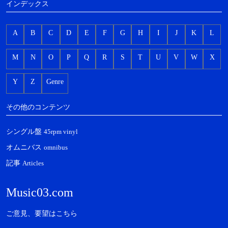
インデックス
A
B
C
D
E
F
G
H
I
J
K
L
M
N
O
P
Q
R
S
T
U
V
W
X
Y
Z
Genre
その他のコンテンツ
シングル盤
45rpm vinyl
オムニバス
omnibus
記事
Articles
Music03.com
ご意見、要望はこちら