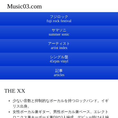
Music03.com
フジロック
サマソニ
アーティスト
シングル盤
記事
THE XX
少ない音数と抑制的なボーカルを持つロックバンド。イギ
リス出身。
女性ボーカル兼ギター、男性ボーカル兼ベース、エレクト
ロニクス兼キーボード兼DJの3人編成。デビュー時は4人編