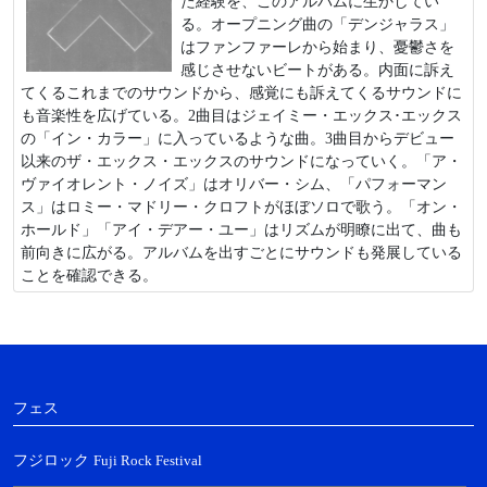
た経験を、このアルバムに生かしてい
る。オープニング曲の「デンジャラス」
はファンファーレから始まり、憂鬱さを
感じさせないビートがある。内面に訴え
てくるこれまでのサウンドから、感覚にも訴えてくるサウンドに
も音楽性を広げている。2曲目はジェイミー・エックス･エックス
の「イン・カラー」に入っているような曲。3曲目からデビュー
以来のザ・エックス・エックスのサウンドになっていく。「ア・
ヴァイオレント・ノイズ」はオリバー・シム、「パフォーマン
ス」はロミー・マドリー・クロフトがほぼソロで歌う。「オン・
ホールド」「アイ・デアー・ユー」はリズムが明瞭に出て、曲も
前向きに広がる。アルバムを出すごとにサウンドも発展している
ことを確認できる。
フェス
フジロック
Fuji Rock Festival