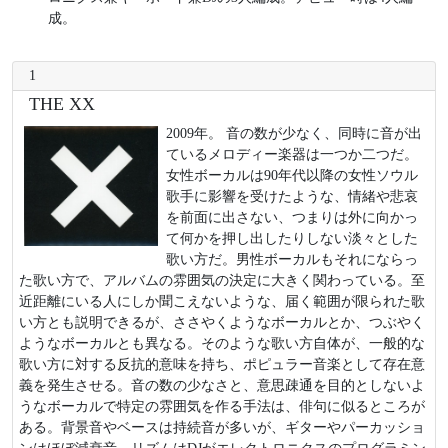
成。
1
THE XX
2009年。 音の数が少なく、同時に音が出
ているメロディー楽器は一つか二つだ。
女性ボーカルは90年代以降の女性ソウル
歌手に影響を受けたような、情緒や悲哀
を前面に出さない、つまりは外に向かっ
て何かを押し出したりしない淡々とした
歌い方だ。男性ボーカルもそれにならっ
た歌い方で、アルバムの雰囲気の決定に大きく関わっている。至
近距離にいる人にしか聞こえないような、届く範囲が限られた歌
い方とも説明できるが、ささやくようなボーカルとか、つぶやく
ようなボーカルとも異なる。そのような歌い方自体が、一般的な
歌い方に対する反抗的意味を持ち、ポピュラー音楽として存在意
義を発生させる。音の数の少なさと、意思疎通を目的としないよ
うなボーカルで特定の雰囲気を作る手法は、俳句に似るところが
ある。背景音やベースは持続音が多いが、ギターやパーカッショ
ンはほぼ減衰音。リズムはDJがエレクトロニクスのプログラミン