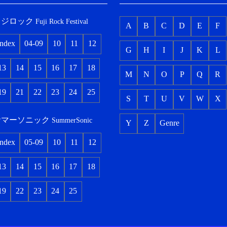
フジロック
Fuji Rock Festival
A
B
C
D
E
F
index
04-09
10
11
12
G
H
I
J
K
L
13
14
15
16
17
18
M
N
O
P
Q
R
19
21
22
23
24
25
S
T
U
V
W
X
サマーソニック
SummerSonic
Y
Z
Genre
index
05-09
10
11
12
13
14
15
16
17
18
19
22
23
24
25