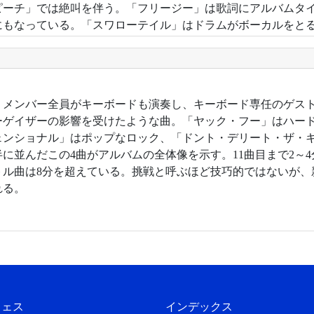
ピーチ」では絶叫を伴う。「フリージー」は歌詞にアルバムタ
にもなっている。「スワローテイル」はドラムがボーカルをと
7年。メンバー全員がキーボードも演奏し、キーボード専任のゲス
ーゲイザーの影響を受けたような曲。「ヤック・フー」はハー
ェンショナル」はポップなロック、「ドント・デリート・ザ・
半に並んだこの4曲がアルバムの全体像を示す。11曲目まで2～
トル曲は8分を超えている。挑戦と呼ぶほど技巧的ではないが、
れる。
フェス
インデックス