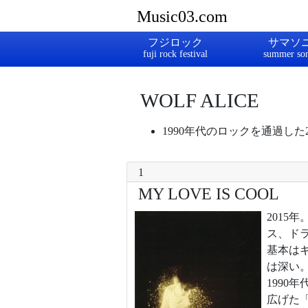
Music03.com
フジロック
サマソ
WOLF ALICE
1990年代のロックを通過し
1
MY LOVE IS COOL
201
ス、ド
基本は
は深い
1990
広げた