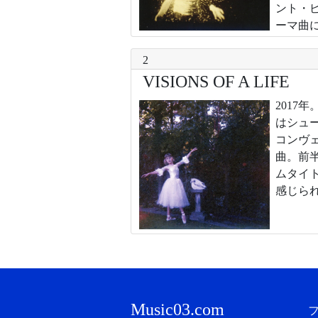
ント・
ーマ曲
2
VISIONS OF A LIFE
201
はシュ
コンヴ
曲。前
ムタイ
感じら
Music03.com