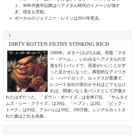
ト。90年代後半以降はヘアメタル時代のイメージが強す
ぎ、現在も苦戦。
ボーカルのジェイニー・レインは2011年死去。
1
DIRTY ROTTEN FILTHY STINKING RICH
1989年。ギター2人の5人組。邦題「マネ
ー・ゲーム」。いわゆるヘアメタルの王
道を行くバンドで、容姿がいいことがず
っと足かせになった。典型的なアメリカ
ン・ハードロック。ルックスが普通で、
レコード会社の宣伝がそれほどでもなけ
れば、間違いなく名バンドとして評価さ
れたはずだった。「ダウン・ボーイズ」は全米27位、「サムタイ
ムズ・シー・クライズ」は20位。「ヘブン」は2位、「ビッグ・
トーク」は93位、アルバムは10位、200万枚。シングルカットさ
れた曲はどれも名曲。