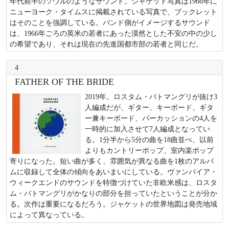
年代前半のソウルのようなサウンド。ジャケット写真は1966年に
ニューヨーク・タイムスに掲載されている写真で、ブックレット
はそのことを強調している。バンド側がイメージするサウンド
は、1966年ごろの英米の若者にあった漠然とした不安の中の少し
の希望であり、それは現在の先進国都市部の若者と同じだ。
4
FATHER OF THE BRIDE
2019年。ロスタム・バトマングリが抜け3
人編成だが、ギター、キーボード、ギタ
ー兼キーボード、パーカッションの4人を
一時的に加入させて7人編成となってい
る。1分半から5分の曲を18曲並べ、以前
よりもカントリーポップ、室内楽ポップ
寄りになった。短い曲が多く、雰囲気が異なる曲を1枚のアルバ
ムに収録して全体の傾向をあいまいにしている。ヴァンパイア・
ウィークエンドのサウンドを特徴づけていた非欧米感は、ロスタ
ム・バトマングリがかなりの部分を担っていたということが分か
る。次作は重要になるだろう。ジャケットの世界地図は発売地域
によって異なっている。