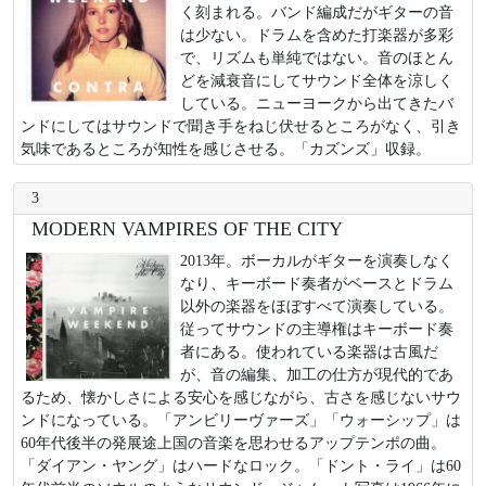
く刻まれる。バンド編成だがギターの音
は少ない。ドラムを含めた打楽器が多彩
で、リズムも単純ではない。音のほとん
どを減衰音にしてサウンド全体を涼しく
している。ニューヨークから出てきたバ
ンドにしてはサウンドで聞き手をねじ伏せるところがなく、引き
気味であるところが知性を感じさせる。「カズンズ」収録。
3
MODERN VAMPIRES OF THE CITY
2013年。ボーカルがギターを演奏しなく
なり、キーボード奏者がベースとドラム
以外の楽器をほぼすべて演奏している。
従ってサウンドの主導権はキーボード奏
者にある。使われている楽器は古風だ
が、音の編集、加工の仕方が現代的であ
るため、懐かしさによる安心を感じながら、古さを感じないサウ
ンドになっている。「アンビリーヴァーズ」「ウォーシップ」は
60年代後半の発展途上国の音楽を思わせるアップテンポの曲。
「ダイアン・ヤング」はハードなロック。「ドント・ライ」は60