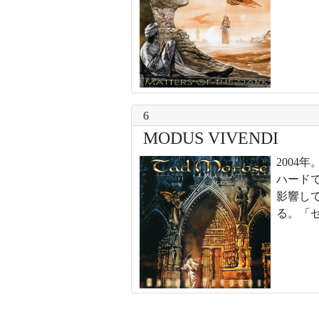
6
MODUS VIVENDI
200
ハード
影響し
る。「