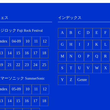
フェス
インデックス
フジロック
Fuji Rock Festival
A
B
C
D
E
F
index
04-09
10
11
12
G
H
I
J
K
L
13
14
15
16
17
18
M
N
O
P
Q
R
19
21
22
23
24
25
S
T
U
V
W
X
サマーソニック
SummerSonic
Y
Z
Genre
index
05-09
10
11
12
13
14
15
16
17
18