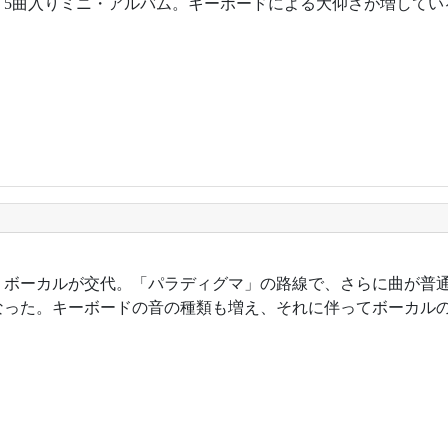
年。5曲入りミニ・アルバム。キーボードによる大仰さが増してい
7年。ボーカルが交代。「パラディグマ」の路線で、さらに曲が普
なった。キーボードの音の種類も増え、それに伴ってボーカル