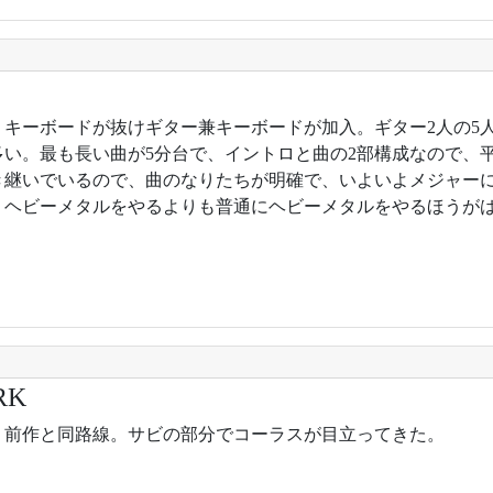
年。キーボードが抜けギター兼キーボードが加入。ギター2人の5
多い。最も長い曲が5分台で、イントロと曲の2部構成なので、
き継いでいるので、曲のなりたちが明確で、いよいよメジャー
・ヘビーメタルをやるよりも普通にヘビーメタルをやるほうが
RK
2年。前作と同路線。サビの部分でコーラスが目立ってきた。