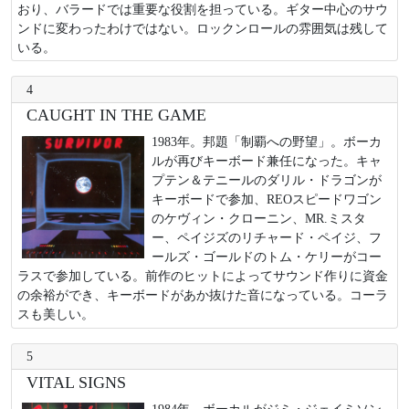
おり、バラードでは重要な役割を担っている。ギター中心のサウ
ンドに変わったわけではない。ロックンロールの雰囲気は残して
いる。
4
CAUGHT IN THE GAME
1983年。邦題「制覇への野望」。ボーカ
ルが再びキーボード兼任になった。キャ
プテン＆テニールのダリル・ドラゴンが
キーボードで参加、REOスピードワゴン
のケヴィン・クローニン、MR.ミスタ
ー、ペイジズのリチャード・ペイジ、フ
ールズ・ゴールドのトム・ケリーがコー
ラスで参加している。前作のヒットによってサウンド作りに資金
の余裕ができ、キーボードがあか抜けた音になっている。コーラ
スも美しい。
5
VITAL SIGNS
1984年。ボーカルがジミ・ジェイミソン