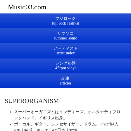
Music03.com
フジロック
サマソニ
アーティスト
シングル盤
記事
SUPERORGANISM
スーパーオーガニズムはインディーズ、オルタナティブロ
ックバンド。イギリス出身。
ボーカル、ギター、シンセサイザー、ドラム、その他4人
の8人編成。ボーカルは日本人女性。