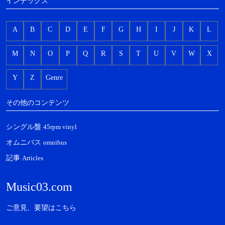
インデックス
A
B
C
D
E
F
G
H
I
J
K
L
M
N
O
P
Q
R
S
T
U
V
W
X
Y
Z
Genre
その他のコンテンツ
シングル盤
45rpm vinyl
オムニバス
omnibus
記事
Articles
Music03.com
ご意見、要望はこちら