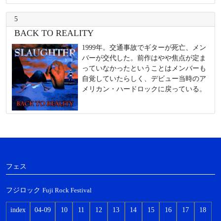
5
BACK TO REALITY
1999年。交通事故でギターが死亡、メン
バーが交代した。前作はやや焦点が定ま
っていなかったということはメンバーも
自覚していたらしく、デビュー当時のア
メリカン・ハードロックに戻っている。
フェス
フジロック
Fuji Rock Festival
index
04-09
10
11
12
13
14
15
16
17
18