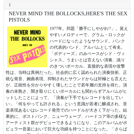
1
NEVER MIND THE BOLLOCKS,HERE'S THE SEX
PISTOLS
1977年。邦題「勝手にしやがれ!!」。覚え
やすいメロディーで、グラム・ロックが
ハードになったようなサウンド。パンク
の代表的バンド、アルバムとして有名。
「ボディーズ」のみベースがシド・ヴィ
シャス。うまいとは言えない演奏、訛り
のきついボーカル、直接的な表現や攻撃
性は、当時は異例だった。社会的に広く認められた演奏技術、正
統な発音、婉曲表現、抑制されたサウンドからは対極とも言えた
が、正統性を分かりやすく壊したことで若年層の支持を得た。演
奏の未熟さ、聞き取りにくいボーカルにも関わらずアルバムがヒ
ットしたことによって、「演奏が下手でもレコードを出してい
い」「何をやっても許される」という意識が若者に醸成され、音
楽表現あるいはレコード発売でのハードルが大きく下がった。結
果的に、ポストパンク、ニューウェーブ、ハードコア等の多様な
アーティスト群がデビューできるようになり、このアルバムがポ
ピュラー音楽において巨大な功績を持つことになった。「さらば