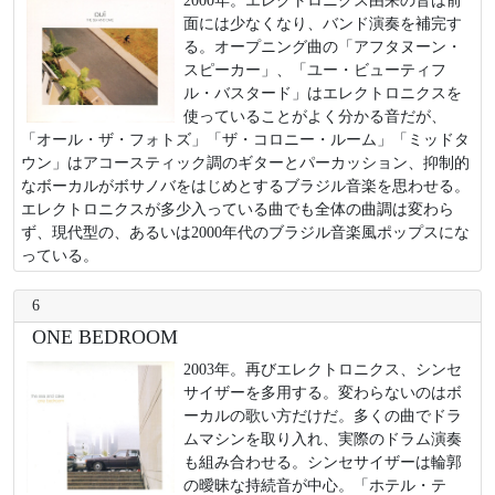
面には少なくなり、バンド演奏を補完す
る。オープニング曲の「アフタヌーン・
スピーカー」、「ユー・ビューティフ
ル・バスタード」はエレクトロニクスを
使っていることがよく分かる音だが、
「オール・ザ・フォトズ」「ザ・コロニー・ルーム」「ミッドタ
ウン」はアコースティック調のギターとパーカッション、抑制的
なボーカルがボサノバをはじめとするブラジル音楽を思わせる。
エレクトロニクスが多少入っている曲でも全体の曲調は変わら
ず、現代型の、あるいは2000年代のブラジル音楽風ポップスにな
っている。
6
ONE BEDROOM
2003年。再びエレクトロニクス、シンセ
サイザーを多用する。変わらないのはボ
ーカルの歌い方だけだ。多くの曲でドラ
ムマシンを取り入れ、実際のドラム演奏
も組み合わせる。シンセサイザーは輪郭
の曖昧な持続音が中心。「ホテル・テ