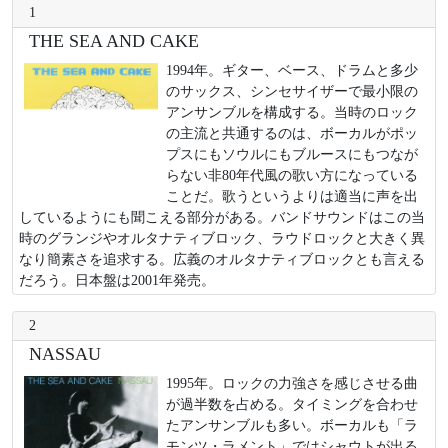
1
THE SEA AND CAKE
1994年。ギター、ベース、ドラムと多少
のサックス、シンセサイザーで最小限の
アンサンブルを構成する。当時のロック
の主流と共通するのは、ボーカルがポッ
プスにもソウルにもブルースにもつなが
らない非80年代風の歌い方になっている
ことだ。歌うというよりは適当に声を出
しているようにも聞こえる部分がある。バンドサウンドはこの当
時のグランジやオルタナティブロック、ラウドロックと大きく異
なり簡素さを追求する。広義のオルタナティブロックとも言える
だろう。日本盤は2001年発売。
2
NASSAU
1995年。ロックの力強さを感じさせる曲
が過半数を占める。タイミングを合わせ
たアンサンブルも多い。ボーカルも「ラ
モンツ・ラメント」ではシャウトが出る