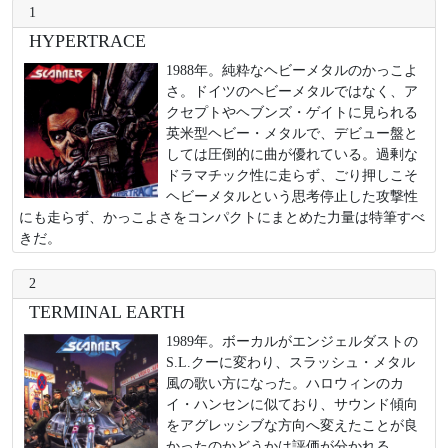
1
HYPERTRACE
1988年。純粋なヘビーメタルのかっこよ
さ。ドイツのヘビーメタルではなく、ア
クセプトやヘブンズ・ゲイトに見られる
英米型ヘビー・メタルで、デビュー盤と
しては圧倒的に曲が優れている。過剰な
ドラマチック性に走らず、ごり押しこそ
ヘビーメタルという思考停止した攻撃性
にも走らず、かっこよさをコンパクトにまとめた力量は特筆すべ
きだ。
2
TERMINAL EARTH
1989年。ボーカルがエンジェルダストの
S.L.クーに変わり、スラッシュ・メタル
風の歌い方になった。ハロウィンのカ
イ・ハンセンに似ており、サウンド傾向
をアグレッシブな方向へ変えたことが良
かったのかどうかは評価が分かれる。