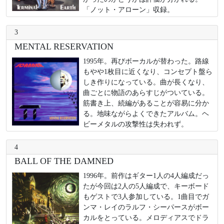
「ノット・アローン」収録。
3
MENTAL RESERVATION
1995年。再びボーカルが替わった。路線
もやや1枚目に近くなり、コンセプト盤ら
しき作りになっている。曲が長くなり、
曲ごとに物語のあらすじがついている。
筋書き上、続編があることが容易に分か
る。地味ながらよくできたアルバム。ヘ
ビーメタルの攻撃性は失われず。
4
BALL OF THE DAMNED
1996年。前作はギター1人の4人編成だっ
たが今回は2人の5人編成で、キーボード
もゲストで3人参加している。1曲目でガ
ンマ・レイのラルフ・シーパースがボー
カルをとっている。メロディアスでドラ