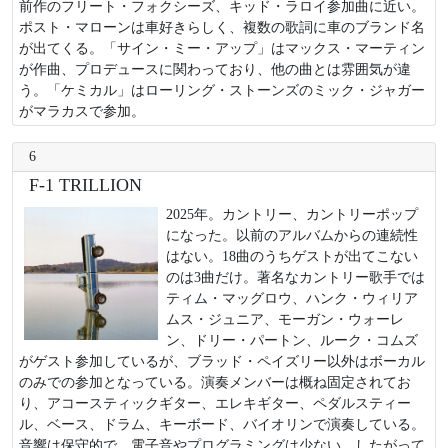
前作のフリート・フォクシーズ、キッド・ラロイ参加曲に近い。
ポスト・マローンは車好きらしく、複数の歌詞に車のブランド名
が出てくる。「サイン・ミー・アップ」はマックス・マーティン
が作曲、プロデュースに関わっており、他の曲とは雰囲気が違
う。「ケミカル」はローリング・ストーンズのミック・ジャガー
がマラカスで参加。
6
F-1 TRILLION
2025年。カントリー、カントリーポップ
になった。以前のアルバムからの連続性
はない。18曲のうちゲストが出てこない
のは3曲だけ。著名なカントリー歌手では
ティム・マッグロウ、ハンク・ウィリア
ムス・ジュニア、モーガン・ウォーレ
ン、ドリー・パートン、ルーク・コムズ
がゲスト参加しているが、ブラッド・ペイズリー以外はボーカル
のみでの参加となっている。演奏メンバーは概ね固定されてお
り、アコースティックギター、エレキギター、ペダルスティー
ル、ベース、ドラム、キーボード、バイオリンで演奏している。
音響は保守的で、電子音やプログラミングは少ない。したがって