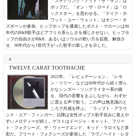
「ステアリング・アット・ザ・サン」は
ポップだ。「オン・ザ・ロード」は「ロ
ックスター」を思わせる。「テイク・ホ
ワット・ユー・ウォント」はオジー・オ
ズボーンが参加。ヒップホップを通過したポスト・マローンは90
年代のR&B歌手ほどアフリカ系らしさを感じさせない。ヒップホ
ップの自由さがR&B、あるいはソウルの歌い方を拡散、解放さ
せ、90年代から1世代下がった歌手の新しさを示した。
4
TWELVE CARAT TOOTHACHE
2022年。「レピュテーション」「レモ
ン・ツリー」などは60年代から続く滑ら
かなシンガー・ソングライター系の曲
を、現代の音響をまぶしながら、わずか
に震える声で歌う。この声は無意識のと
ころで共感を呼ぶ。「ラップト・アラウ
ンド・ユア・フィンガー」以降は女性ポップス歌手並みに覚えや
すいメロディーが続く。ゲストはドージャ・キャット、フリー
ト・フォクシーズ、ザ・ウィークエンド、キッド・ラロイなど多
彩だ。フリート・フォクシーズが参加した「ラヴ／ヘイト・レタ