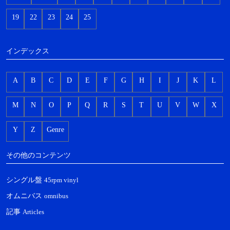
19
22
23
24
25
インデックス
A
B
C
D
E
F
G
H
I
J
K
L
M
N
O
P
Q
R
S
T
U
V
W
X
Y
Z
Genre
その他のコンテンツ
シングル盤
45rpm vinyl
オムニバス
omnibus
記事
Articles