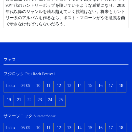
90年代のカントリーポップを聴いているような感覚になり、2010
年代以降のジャンルを踏み越えていく挑戦はない。将来もカント
リー系のアルバムを作るなら、ポスト・マローンがやる意義を曲
で示さなければならないだろう。
フェス
フジロック
Fuji Rock Festival
index
04-09
10
11
12
13
14
15
16
17
18
19
21
22
23
24
25
サマーソニック
SummerSonic
index
05-09
10
11
12
13
14
15
16
17
18