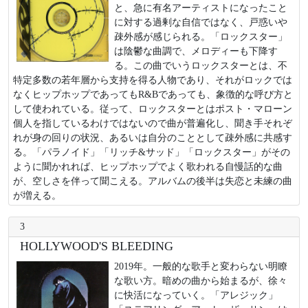
と、急に有名アーティストになったこと
に対する過剰な自信ではなく、戸惑いや
疎外感が感じられる。「ロックスター」
は陰鬱な曲調で、メロディーも下降す
る。この曲でいうロックスターとは、不
特定多数の若年層から支持を得る人物であり、それがロックでは
なくヒップホップであってもR&Bであっても、象徴的な呼び方と
して使われている。従って、ロックスターとはポスト・マローン
個人を指しているわけではないので曲が普遍化し、聞き手それぞ
れが身の回りの状況、あるいは自分のこととして疎外感に共感す
る。「パラノイド」「リッチ&サッド」「ロックスター」がその
ように聞かれれば、ヒップホップでよく歌われる自慢話的な曲
が、空しさを伴って聞こえる。アルバムの後半は失恋と未練の曲
が増える。
3
HOLLYWOOD'S BLEEDING
2019年。一般的な歌手と変わらない明瞭
な歌い方。暗めの曲から始まるが、徐々
に快活になっていく。「アレジック」