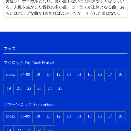
男性ソロボーカルとなり、長い曲もないので聞きやすくなってい
る。人数を生かした音数の多い曲、コーラスが主体となる曲、あ
るいはポップな曲が1曲あればよかったが、そうした曲はない。
フェス
フジロック
Fuji Rock Festival
index
04-09
10
11
12
13
14
15
16
17
18
19
21
22
23
24
25
サマーソニック
SummerSonic
index
05-09
10
11
12
13
14
15
16
17
18
19
22
23
24
25