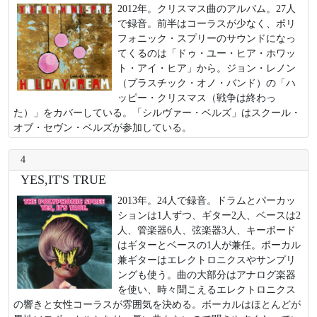
2012年。クリスマス曲のアルバム。27人
で録音。前半はコーラスが少なく、ポリ
フォニック・スプリーのサウンドになっ
てくるのは「ドゥ・ユー・ヒア・ホワッ
ト・アイ・ヒア」から。ジョン・レノン
（プラスチック・オノ・バンド）の「ハ
ッピー・クリスマス（戦争は終わっ
た）」をカバーしている。「シルヴァー・ベルズ」はスクール・
オブ・セヴン・ベルズが参加している。
4
YES,IT'S TRUE
2013年。24人で録音。ドラムとパーカッ
ションは1人ずつ、ギター2人、ベースは2
人、管楽器6人、弦楽器3人、キーボード
はギターとベースの1人が兼任。ボーカル
兼ギターはエレクトロニクスやサンプリ
ングも使う。曲の大部分はアナログ楽器
を使い、時々聞こえるエレクトロニクス
の響きと女性コーラスが雰囲気を決める。ボーカルはほとんどが