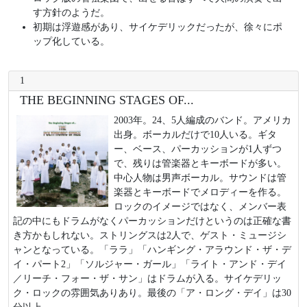
す方針のようだ。
初期は浮遊感があり、サイケデリックだったが、徐々にポ
ップ化している。
1
THE BEGINNING STAGES OF...
2003年。24、5人編成のバンド。アメリカ
出身。ボーカルだけで10人いる。ギタ
ー、ベース、パーカッションが1人ずつ
で、残りは管楽器とキーボードが多い。
中心人物は男声ボーカル。サウンドは管
楽器とキーボードでメロディーを作る。
ロックのイメージではなく、メンバー表
記の中にもドラムがなくパーカッションだけというのは正確な書
き方かもしれない。ストリングスは2人で、ゲスト・ミュージシ
ャンとなっている。「ララ」「ハンギング・アラウンド・ザ・デ
イ・パート2」「ソルジャー・ガール」「ライト・アンド・デイ
／リーチ・フォー・ザ・サン」はドラムが入る。サイケデリッ
ク・ロックの雰囲気ありあり。最後の「ア・ロング・デイ」は30
分以上