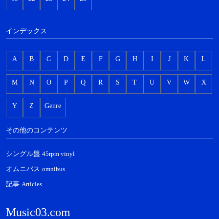
インデックス
A
B
C
D
E
F
G
H
I
J
K
L
M
N
O
P
Q
R
S
T
U
V
W
X
Y
Z
Genre
その他のコンテンツ
シングル盤
45rpm vinyl
オムニバス
omnibus
記事
Articles
Music03.com