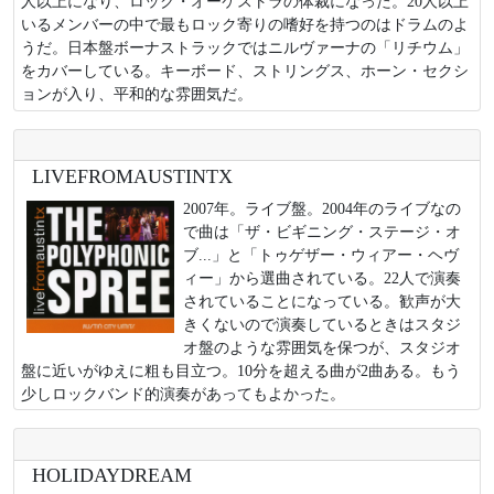
人以上になり、ロック・オーケストラの体裁になった。20人以上
いるメンバーの中で最もロック寄りの嗜好を持つのはドラムのよ
うだ。日本盤ボーナストラックではニルヴァーナの「リチウム」
をカバーしている。キーボード、ストリングス、ホーン・セクシ
ョンが入り、平和的な雰囲気だ。
LIVEFROMAUSTINTX
2007年。ライブ盤。2004年のライブなの
で曲は「ザ・ビギニング・ステージ・オ
ブ...」と「トゥゲザー・ウィアー・ヘヴ
ィー」から選曲されている。22人で演奏
されていることになっている。歓声が大
きくないので演奏しているときはスタジ
オ盤のような雰囲気を保つが、スタジオ
盤に近いがゆえに粗も目立つ。10分を超える曲が2曲ある。もう
少しロックバンド的演奏があってもよかった。
HOLIDAYDREAM