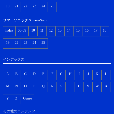
19
21
22
23
24
25
サマーソニック
SummerSonic
index
05-09
10
11
12
13
14
15
16
17
18
19
22
23
24
25
インデックス
A
B
C
D
E
F
G
H
I
J
K
L
M
N
O
P
Q
R
S
T
U
V
W
X
Y
Z
Genre
その他のコンテンツ