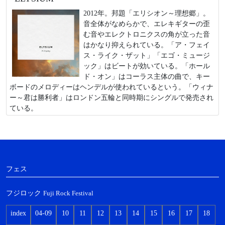
2012年。邦題「エリシオン～理想郷」。
音全体がなめらかで、エレキギターの歪
む音やエレクトロニクスの角が立った音
はかなり抑えられている。「ア・フェイ
ス・ライク・ザット」「エゴ・ミュージ
ック」はビートが効いている。「ホール
ド・オン」はコーラス主体の曲で、キー
ボードのメロディーはヘンデルが使われているという。「ウィナ
ー～君は勝利者」はロンドン五輪と同時期にシングルで発売され
ている。
フェス
フジロック
Fuji Rock Festival
index
04-09
10
11
12
13
14
15
16
17
18