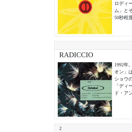
ロディ
ム」と
50秒程
RADICCIO
199
オン」
ショウ
「ディ
ド・ア
2