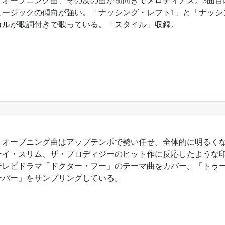
9年。オープニング曲、その次の曲が前向きでメロディアス。3曲
ュージックの傾向が強い。「ナッシング・レフト1」と「ナッシ
カルが歌詞付きで歌っている。「スタイル」収録。
1年。オープニング曲はアップテンポで勢い任せ。全体的に明るく
ーイ・スリム、ザ・プロディジーのヒット作に反応したような
テレビドラマ「ドクター・フー」のテーマ曲をカバー。「トゥ
ーバー」をサンプリングしている。