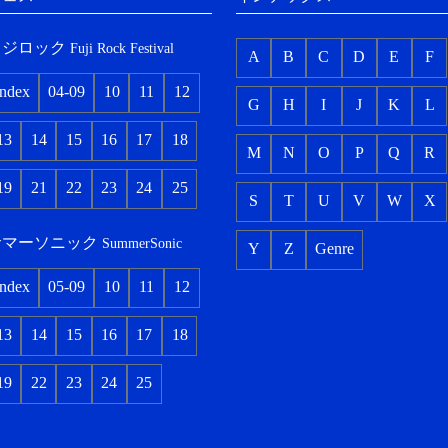
フジロック
Fuji Rock Festival
A
B
C
D
E
F
index
04-09
10
11
12
G
H
I
J
K
L
13
14
15
16
17
18
M
N
O
P
Q
R
19
21
22
23
24
25
S
T
U
V
W
X
サマーソニック
SummerSonic
Y
Z
Genre
index
05-09
10
11
12
13
14
15
16
17
18
19
22
23
24
25