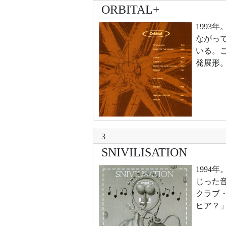
ORBITAL+
1993
ながっ
いる。
発展形
3
SNIVILISATION
199
じった
クラブ
ヒア？