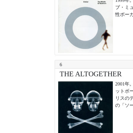
199
ブ・ミ
性ボー
6
THE ALTOGETHER
200
ットボ
リスの
の「ソ