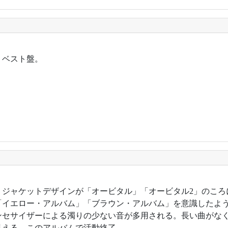
年。ベスト盤。
4年。ジャケットデザインが「オービタル」「オービタル2」のこ
「イエロー・アルバム」「ブラウン・アルバム」を意識したよ
ンセサイザーによる濁りの少ない音が多用される。長い曲がな
見える。このアルバムで活動終了。