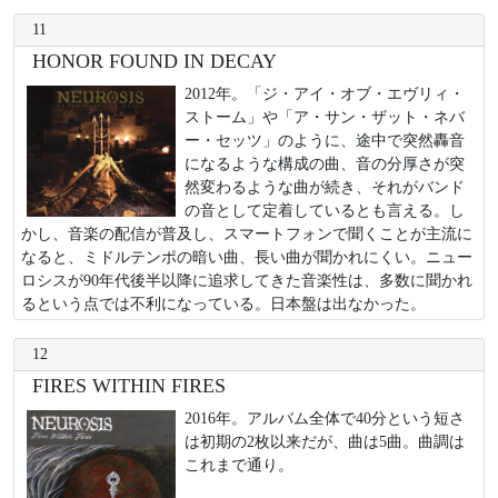
11
HONOR FOUND IN DECAY
2012年。「ジ・アイ・オブ・エヴリィ・
ストーム」や「ア・サン・ザット・ネバ
ー・セッツ」のように、途中で突然轟音
になるような構成の曲、音の分厚さが突
然変わるような曲が続き、それがバンド
の音として定着しているとも言える。し
かし、音楽の配信が普及し、スマートフォンで聞くことが主流に
なると、ミドルテンポの暗い曲、長い曲が聞かれにくい。ニュー
ロシスが90年代後半以降に追求してきた音楽性は、多数に聞かれ
るという点では不利になっている。日本盤は出なかった。
12
FIRES WITHIN FIRES
2016年。アルバム全体で40分という短さ
は初期の2枚以来だが、曲は5曲。曲調は
これまで通り。