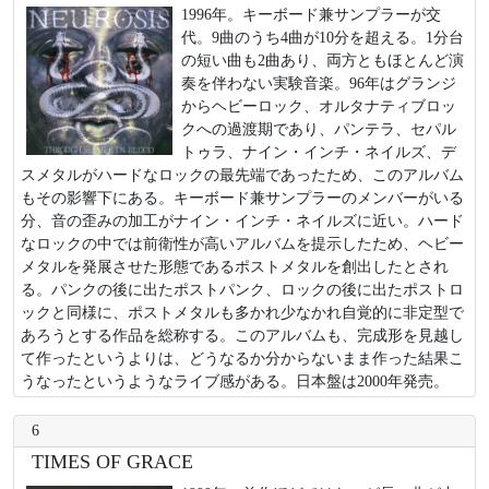
1996年。キーボード兼サンプラーが交
代。9曲のうち4曲が10分を超える。1分台
の短い曲も2曲あり、両方ともほとんど演
奏を伴わない実験音楽。96年はグランジ
からヘビーロック、オルタナティブロッ
クへの過渡期であり、パンテラ、セパル
トゥラ、ナイン・インチ・ネイルズ、デ
スメタルがハードなロックの最先端であったため、このアルバム
もその影響下にある。キーボード兼サンプラーのメンバーがいる
分、音の歪みの加工がナイン・インチ・ネイルズに近い。ハード
なロックの中では前衛性が高いアルバムを提示したため、ヘビー
メタルを発展させた形態であるポストメタルを創出したとされ
る。パンクの後に出たポストパンク、ロックの後に出たポストロ
ックと同様に、ポストメタルも多かれ少なかれ自覚的に非定型で
あろうとする作品を総称する。このアルバムも、完成形を見越し
て作ったというよりは、どうなるか分からないまま作った結果こ
うなったというようなライブ感がある。日本盤は2000年発売。
6
TIMES OF GRACE