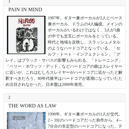
1
PAIN IN MIND
1987年。ギター兼ボーカルが2人とベース
兼ボーカル、ドラムの4人編成。メインの
ボーカルがいるわけではなく、3人が1曲
の中でも交互にボーカルをとっている。
時代と地域を反映し、スラッシュメタル
のようなハードコアとなっている。「セ
ルフ・トート・インフェクション」「グ
レイ」はブラック・サバスの影響もみられる。「トレーニング」
「ベリー・ホワッツ・デッド」などハードコアの曲はスレイヤー
に近いが、これはむしろスレイヤーがハードコアに近かったと解
釈すべきだろう。80年代後半はハードコアが退潮になっていたた
め注目されなかった。日本盤は2000年発売。
2
THE WORD AS LAW
1990年。ギター兼ボーカルの1人が交代。
2～3分のハードコアだった前作から、4～
7分台の非定型のハードコアになった。テ