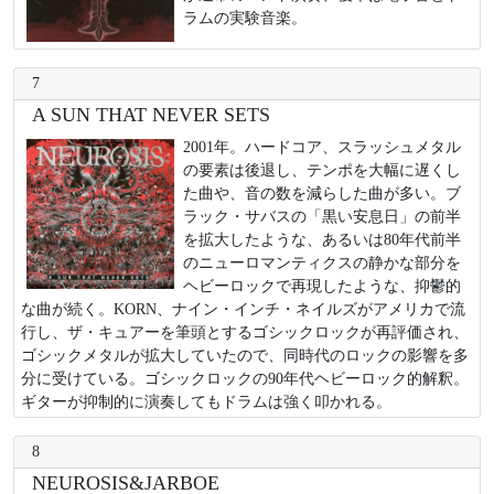
ラムの実験音楽。
7
A SUN THAT NEVER SETS
2001年。ハードコア、スラッシュメタル
の要素は後退し、テンポを大幅に遅くし
た曲や、音の数を減らした曲が多い。ブ
ラック・サバスの「黒い安息日」の前半
を拡大したような、あるいは80年代前半
のニューロマンティクスの静かな部分を
ヘビーロックで再現したような、抑鬱的
な曲が続く。KORN、ナイン・インチ・ネイルズがアメリカで流
行し、ザ・キュアーを筆頭とするゴシックロックが再評価され、
ゴシックメタルが拡大していたので、同時代のロックの影響を多
分に受けている。ゴシックロックの90年代ヘビーロック的解釈。
ギターが抑制的に演奏してもドラムは強く叩かれる。
8
NEUROSIS&JARBOE