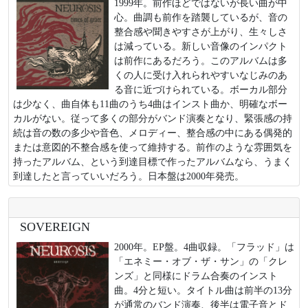
1999年。前作ほどではないが長い曲が中
心。曲調も前作を踏襲しているが、音の
整合感や聞きやすさが上がり、生々しさ
は減っている。新しい音像のインパクト
は前作にあるだろう。このアルバムは多
くの人に受け入れられやすいなじみのあ
る音に近づけられている。ボーカル部分
は少なく、曲自体も11曲のうち4曲はインスト曲か、明確なボー
カルがない。従って多くの部分がバンド演奏となり、緊張感の持
続は音の数の多少や音色、メロディー、整合感の中にある偶発的
または意図的不整合感を使って維持する。前作のような雰囲気を
持ったアルバム、という到達目標で作ったアルバムなら、うまく
到達したと言っていいだろう。日本盤は2000年発売。
SOVEREIGN
2000年。EP盤。4曲収録。「フラッド」は
「エネミー・オブ・ザ・サン」の「クレ
ンズ」と同様にドラム合奏のインスト
曲。4分と短い。タイトル曲は前半の13分
が通常のバンド演奏、後半は電子音とド