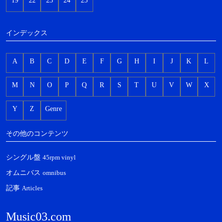
インデックス
A
B
C
D
E
F
G
H
I
J
K
L
M
N
O
P
Q
R
S
T
U
V
W
X
Y
Z
Genre
その他のコンテンツ
シングル盤
45rpm vinyl
オムニバス
omnibus
記事
Articles
Music03.com