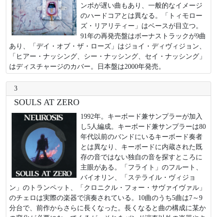
ンポが遅い曲もあり、一般的なイメージ
のハードコアとは異なる。「トィモロー
ズ・リアリティー」はベースが目立つ。
91年の再発売盤はボーナストラックが9曲
あり、「デイ・オブ・ザ・ローズ」はジョイ・ディヴィジョン、
「ヒアー・ナッシング、シー・ナッシング、セイ・ナッシング」
はディスチャージのカバー。日本盤は2000年発売。
3
SOULS AT ZERO
1992年。キーボード兼サンプラーが加入
し5人編成。キーボード兼サンプラーは80
年代以前のバンドにいるキーボード奏者
とは異なり、キーボードに内蔵された既
存の音ではない独自の音を探すところに
主眼がある。「フライト」のフルート、
バイオリン、「ステライル・ヴィジョ
ン」のトランペット、「クロニクル・フォー・サヴァイヴァル」
のチェロは実際の楽器で演奏されている。10曲のうち5曲は7～9
分台で、前作からさらに長くなった。長くなると曲の構成に某か