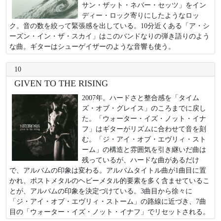
サン・ザット・ネバー・セッツ」をイン
ディー・ロック寄りにしたようなロッ
ク。音の数を絞って緊張感を出している。10分近くある「ア・シ
ーズン・イン・ザ・スカイ」はこのバンドなりの弾き語りのよう
な曲。ギターはシューゲイザーのような音響も使う。
10
GIVEN TO THE RISING
2007年。ハードさと整合感を「タイム
ズ・オブ・グレイス」のころまでに戻し
た。「ウォーター・イズ・ノット・イナ
フ」はギターがリズムに合わせて音を刻
む。「ジ・アイ・オブ・エヴリィ・スト
ーム」の構造と雰囲気を引き継いだ曲は
残っているが、ハードな曲があるだけ
で、アルバムの印象は変わる。アルバムタイトル曲が1曲目に置
かれ、ポストメタルのヘビーメタル的要素を多く含ませているこ
とが、アルバムの印象を決定づけている。3曲目から徐々に
「ジ・アイ・オブ・エヴリィ・ストーム」の路線に近づき、7曲
目の「ウォーター・イズ・ノット・イナフ」でリセットされる。