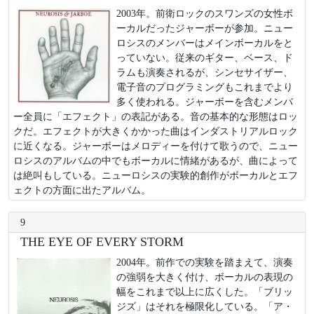
2003年。前衛ロックのスワンズの女性ボ
ーカルだったジャーボーが参加。ニュー
ロシスのメンバーはメインボーカルをと
っていない。従来のギター、ベース、ド
ラムも演奏されるが、シンセサイザー、
電子音のプログラミングもこれまでより
多く使われる。ジャーボーを含むメンバ
ー全員に「エフェクト」の表記がある。音の基本的な形態はロッ
クだ。エフェクトが大きくかかった曲はインダストリアルロック
に近くなる。ジャーボーはメロディーを付けて歌うので、ニュー
ロシスのアルバムの中でもボーカルに情緒があるが、曲によって
は絶叫もしている。ニューロシスの実験的創作がボーカルとエフ
ェクトの方面に出たアルバム。
9
THE EYE OF EVERY STORM
2004年。前作での実験を踏まえて、演奏
の強弱を大きく付け、ボーカルの表現の
幅をこれまで以上に広くした。「ブリッ
ジズ」はそれを極限化している。「ア・