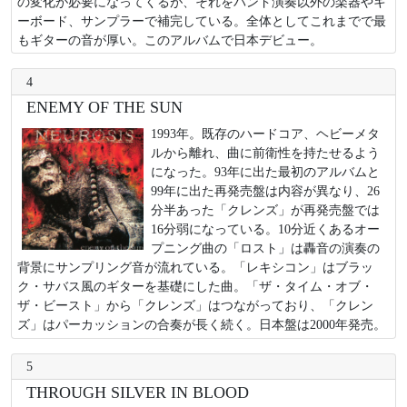
の変化が必要になってくるが、それをバンド演奏以外の楽器やキ
ーボード、サンプラーで補完している。全体としてこれまでで最
もギターの音が厚い。このアルバムで日本デビュー。
4
ENEMY OF THE SUN
1993年。既存のハードコア、ヘビーメタ
ルから離れ、曲に前衛性を持たせるよう
になった。93年に出た最初のアルバムと
99年に出た再発売盤は内容が異なり、26
分半あった「クレンズ」が再発売盤では
16分弱になっている。10分近くあるオー
プニング曲の「ロスト」は轟音の演奏の
背景にサンプリング音が流れている。「レキシコン」はブラッ
ク・サバス風のギターを基礎にした曲。「ザ・タイム・オブ・
ザ・ビースト」から「クレンズ」はつながっており、「クレン
ズ」はパーカッションの合奏が長く続く。日本盤は2000年発売。
5
THROUGH SILVER IN BLOOD