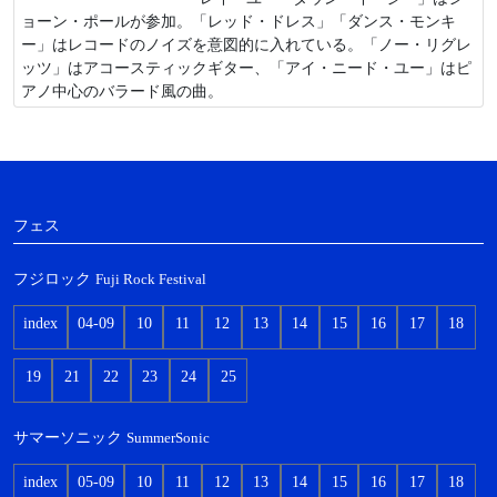
ョーン・ポールが参加。「レッド・ドレス」「ダンス・モンキ
ー」はレコードのノイズを意図的に入れている。「ノー・リグレ
ッツ」はアコースティックギター、「アイ・ニード・ユー」はピ
アノ中心のバラード風の曲。
フェス
フジロック
Fuji Rock Festival
index
04-09
10
11
12
13
14
15
16
17
18
19
21
22
23
24
25
サマーソニック
SummerSonic
index
05-09
10
11
12
13
14
15
16
17
18