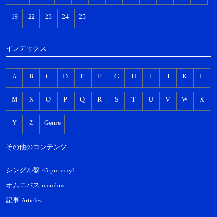
19
22
23
24
25
インデックス
A
B
C
D
E
F
G
H
I
J
K
L
M
N
O
P
Q
R
S
T
U
V
W
X
Y
Z
Genre
その他のコンテンツ
シングル盤
45rpm vinyl
オムニバス
omnibus
記事
Articles