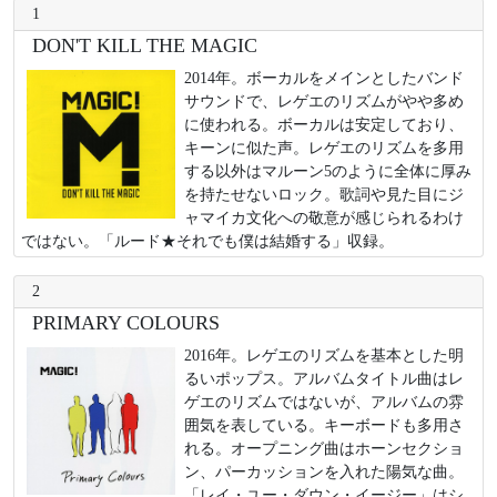
1
DON'T KILL THE MAGIC
2014年。ボーカルをメインとしたバンド
サウンドで、レゲエのリズムがやや多め
に使われる。ボーカルは安定しており、
キーンに似た声。レゲエのリズムを多用
する以外はマルーン5のように全体に厚み
を持たせないロック。歌詞や見た目にジ
ャマイカ文化への敬意が感じられるわけ
ではない。「ルード★それでも僕は結婚する」収録。
2
PRIMARY COLOURS
2016年。レゲエのリズムを基本とした明
るいポップス。アルバムタイトル曲はレ
ゲエのリズムではないが、アルバムの雰
囲気を表している。キーボードも多用さ
れる。オープニング曲はホーンセクショ
ン、パーカッションを入れた陽気な曲。
「レイ・ユー・ダウン・イージー」はシ