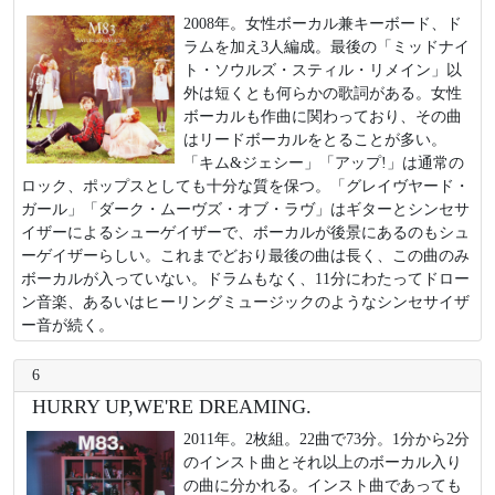
2008年。女性ボーカル兼キーボード、ド
ラムを加え3人編成。最後の「ミッドナイ
ト・ソウルズ・スティル・リメイン」以
外は短くとも何らかの歌詞がある。女性
ボーカルも作曲に関わっており、その曲
はリードボーカルをとることが多い。
「キム&ジェシー」「アップ!」は通常の
ロック、ポップスとしても十分な質を保つ。「グレイヴヤード・
ガール」「ダーク・ムーヴズ・オブ・ラヴ」はギターとシンセサ
イザーによるシューゲイザーで、ボーカルが後景にあるのもシュ
ーゲイザーらしい。これまでどおり最後の曲は長く、この曲のみ
ボーカルが入っていない。ドラムもなく、11分にわたってドロー
ン音楽、あるいはヒーリングミュージックのようなシンセサイザ
ー音が続く。
6
HURRY UP,WE'RE DREAMING.
2011年。2枚組。22曲で73分。1分から2分
のインスト曲とそれ以上のボーカル入り
の曲に分かれる。インスト曲であっても