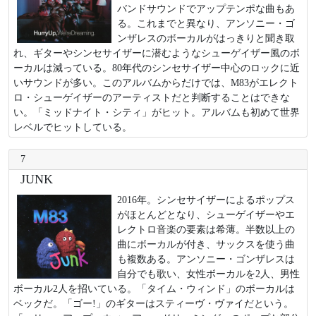
バンドサウンドでアップテンポな曲もあ
る。これまでと異なり、アンソニー・ゴ
ンザレスのボーカルがはっきりと聞き取
れ、ギターやシンセサイザーに潜むようなシューゲイザー風のボ
ーカルは減っている。80年代のシンセサイザー中心のロックに近
いサウンドが多い。このアルバムからだけでは、M83がエレクト
ロ・シューゲイザーのアーティストだと判断することはできな
い。「ミッドナイト・シティ」がヒット。アルバムも初めて世界
レベルでヒットしている。
7
JUNK
2016年。シンセサイザーによるポップス
がほとんどとなり、シューゲイザーやエ
レクトロ音楽の要素は希薄。半数以上の
曲にボーカルが付き、サックスを使う曲
も複数ある。アンソニー・ゴンザレスは
自分でも歌い、女性ボーカルを2人、男性
ボーカル2人を招いている。「タイム・ウィンド」のボーカルは
ベックだ。「ゴー!」のギターはスティーヴ・ヴァイだという。