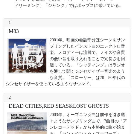
ドリーミング」「ジャンク」ではポップスに傾いている。
1
M83
2001年。映画の会話部分ぼシーンをサン
プリングしたインスト曲のエレクトロ音
楽。メロディーは流麗で、ノイズや音質
の低い音を取り入れることで冗長さを回
避している。「シッティング」はラジオ
を通して聞くシンセサイザー音楽のよう
な音質。「スローリー」は70、80年代の
シンセサイザーを使っているようなサウンド。
2
DEAD CITIES,RED SEAS&LOST GHOSTS
2003年。オープニング曲は前作を引き継
ぐようなサンプリング曲で、2曲目の「ア
ンレコーデッド」から本格的に曲が始ま
る。「ラン・イントゥ・フラワーズ」