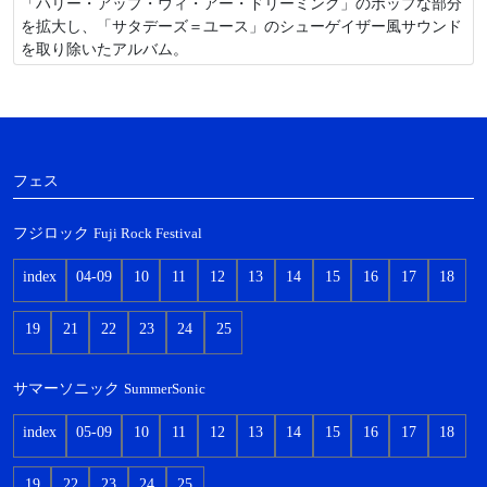
「ハリー・アップ・ウィ・アー・ドリーミング」のポップな部分
を拡大し、「サタデーズ＝ユース」のシューゲイザー風サウンド
を取り除いたアルバム。
フェス
フジロック
Fuji Rock Festival
index
04-09
10
11
12
13
14
15
16
17
18
19
21
22
23
24
25
サマーソニック
SummerSonic
index
05-09
10
11
12
13
14
15
16
17
18
19
22
23
24
25