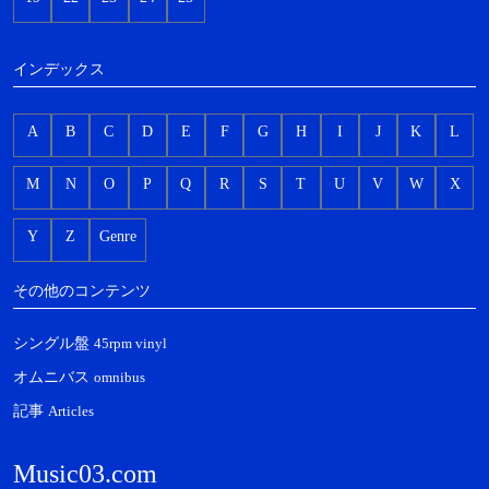
インデックス
A
B
C
D
E
F
G
H
I
J
K
L
M
N
O
P
Q
R
S
T
U
V
W
X
Y
Z
Genre
その他のコンテンツ
シングル盤
45rpm vinyl
オムニバス
omnibus
記事
Articles
Music03.com