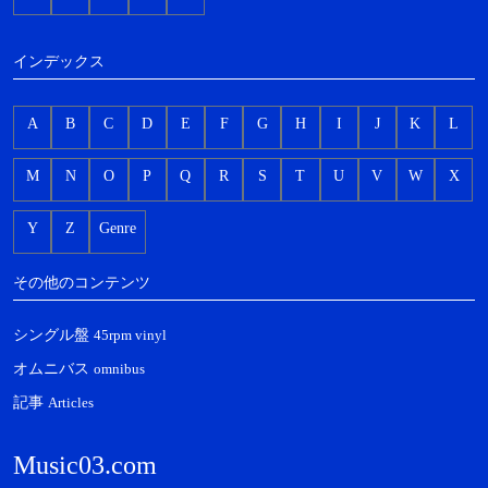
インデックス
A
B
C
D
E
F
G
H
I
J
K
L
M
N
O
P
Q
R
S
T
U
V
W
X
Y
Z
Genre
その他のコンテンツ
シングル盤
45rpm vinyl
オムニバス
omnibus
記事
Articles
Music03.com