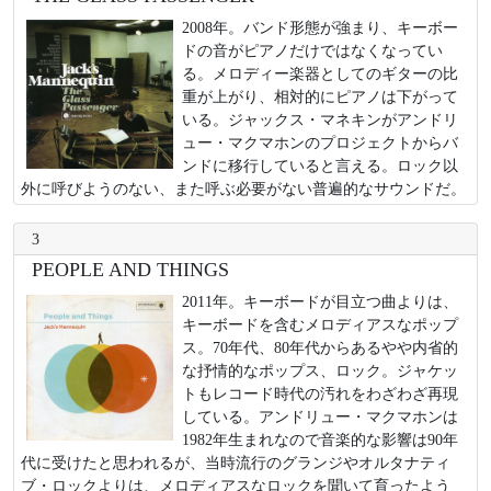
2008年。バンド形態が強まり、キーボー
ドの音がピアノだけではなくなってい
る。メロディー楽器としてのギターの比
重が上がり、相対的にピアノは下がって
いる。ジャックス・マネキンがアンドリ
ュー・マクマホンのプロジェクトからバ
ンドに移行していると言える。ロック以
外に呼びようのない、また呼ぶ必要がない普遍的なサウンドだ。
3
PEOPLE AND THINGS
2011年。キーボードが目立つ曲よりは、
キーボードを含むメロディアスなポップ
ス。70年代、80年代からあるやや内省的
な抒情的なポップス、ロック。ジャケッ
トもレコード時代の汚れをわざわざ再現
している。アンドリュー・マクマホンは
1982年生まれなので音楽的な影響は90年
代に受けたと思われるが、当時流行のグランジやオルタナティ
ブ・ロックよりは、メロディアスなロックを聞いて育ったよう