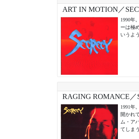
ART IN MOTION／SE
199
ーは極
いうよ
RAGING ROMANCE／
199
開かれ
ム・ア
てしま