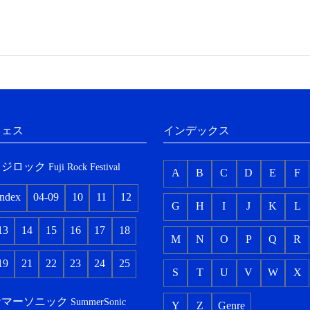
フェス
インデックス
フジロック
Fuji Rock Festival
A
B
C
D
E
F
index
04-09
10
11
12
G
H
I
J
K
L
13
14
15
16
17
18
M
N
O
P
Q
R
19
21
22
23
24
25
S
T
U
V
W
X
サマーソニック
SummerSonic
Y
Z
Genre