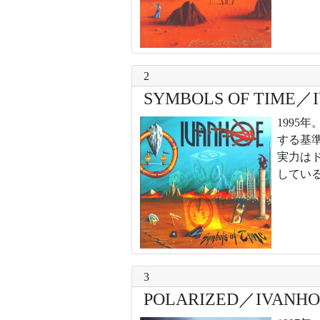
2
SYMBOLS OF TIME／
199
する基
実力は
してい
3
POLARIZED／IVANHO