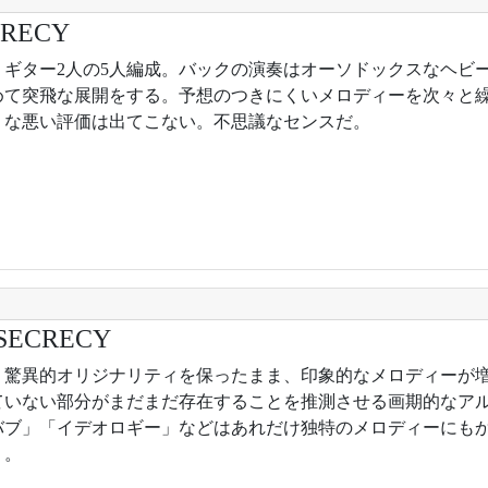
CRECY
0年。ギター2人の5人編成。バックの演奏はオーソドックスなヘ
めて突飛な展開をする。予想のつきにくいメロディーを次々と
うな悪い評価は出てこない。不思議なセンスだ。
SECRECY
1年。驚異的オリジナリティを保ったまま、印象的なメロディーが
ていない部分がまだまだ存在することを推測させる画期的なア
バブ」「イデオロギー」などはあれだけ独特のメロディーにも
う。