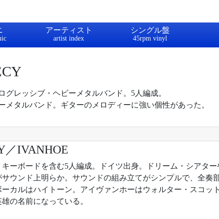
ニ
アーティスト
シングル盤
ECY
ログレッシブ・ヘビーメタルバンド。5人編成。
ーメタルバンド。ギターのメロディーに強い個性があった。
TY／IVANHOE
4年。キーボードを含む5人編成。ドイツ出身。ドリーム・シアタ
がサウンド上明らか。サウンドの組み立てがシンプルで、全奏
ボーカルはハイトーン。アイヴァンホーはウォルター・スコッ
英雄の名前になっている。