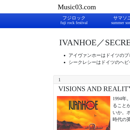
Music03.com
フジロック
サマソ
IVANHOE／SECR
アイヴァンホーはドイツのプ
シークレシーはドイツのヘビ
1
VISIONS AND REALI
199
ること
いか。
時代の