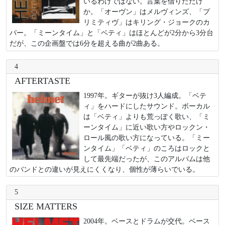
いるわけではない。言葉を借りただけ
か。「オーヴン」はメルヴィンズ、「プ
リミティヴ」はキリング・ジョークのカ
バー。「ミーンタイム」と「ベティ」はほとんどが2分から3分台
だが、この企画盤では6分を超える曲が2曲ある。
4
AFTERTASTE
1997年。ギターが抜け3人編成。「ベテ
ィ」をハードにしたサウンド。ボーカル
は「ベティ」よりも荒っぽく歌い、「ミ
ーンタイム」に近い歌い方やロックン・
ロール風の歌い方になっている。「ミー
ンタイム」「ベティ」のころはロックと
して最先端だったが、このアルバムは他
のバンドとの違いが見えにくくなり、個性が薄らいでいる。
5
SIZE MATTERS
2004年。ベースとドラムが交代。ベース