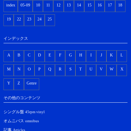
index
05-09
10
11
12
13
14
15
16
17
18
19
22
23
24
25
インデックス
A
B
C
D
E
F
G
H
I
J
K
L
M
N
O
P
Q
R
S
T
U
V
W
X
Y
Z
Genre
その他のコンテンツ
シングル盤
45rpm vinyl
オムニバス
omnibus
記事
Articles