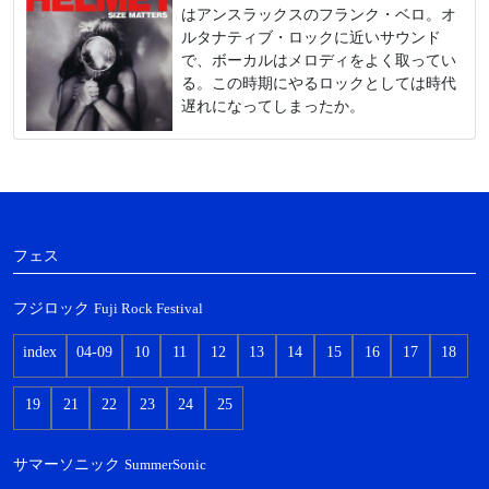
はアンスラックスのフランク・ベロ。オ
ルタナティブ・ロックに近いサウンド
で、ボーカルはメロディをよく取ってい
る。この時期にやるロックとしては時代
遅れになってしまったか。
フェス
フジロック
Fuji Rock Festival
index
04-09
10
11
12
13
14
15
16
17
18
19
21
22
23
24
25
サマーソニック
SummerSonic