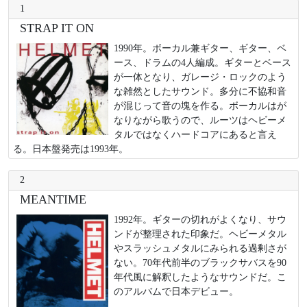
1
STRAP IT ON
1990年。ボーカル兼ギター、ギター、ベ
ース、ドラムの4人編成。ギターとベース
が一体となり、ガレージ・ロックのよう
な雑然としたサウンド。多分に不協和音
が混じって音の塊を作る。ボーカルはが
なりながら歌うので、ルーツはヘビーメ
タルではなくハードコアにあると言え
る。日本盤発売は1993年。
2
MEANTIME
1992年。ギターの切れがよくなり、サウ
ンドが整理された印象だ。ヘビーメタル
やスラッシュメタルにみられる過剰さが
ない。70年代前半のブラックサバスを90
年代風に解釈したようなサウンドだ。こ
のアルバムで日本デビュー。