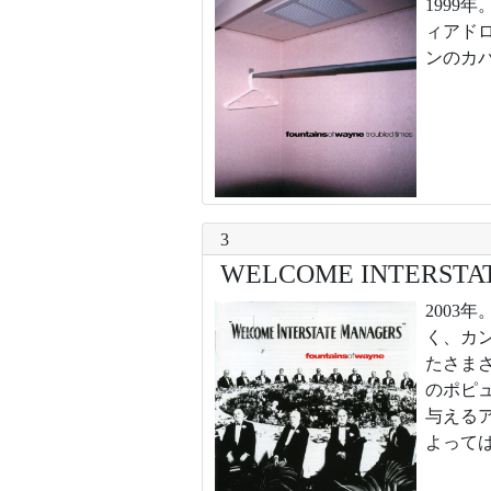
199
ィアド
ンのカ
3
WELCOME INTERSTA
200
く、カ
たさま
のポピ
与える
よって