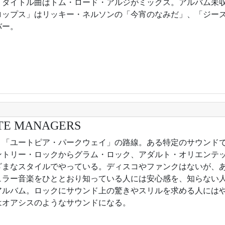
9年。タイトル曲はトム・ロード・アルジがミックス。アルバム未
ロップス」はリッキー・ネルソンの「今宵のなみだ」、「ジー
バー。
TE MANAGERS
3年。「ユートピア・パークウェイ」の路線。ある特定のサウンド
ントリー・ロックからグラム・ロック、アダルト・オリエンテッ
ざまなスタイルでやっている。ディスコやファンクはないが、あ
ュラー音楽をひととおり知っている人には安心感を、知らない
アルバム。ロックにサウンド上の驚きやスリルを求める人には
はオアシスのようなサウンドになる。