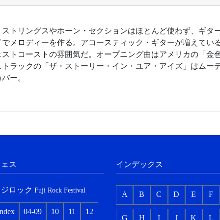
1年。ストリングスやホーン・セクションはほとんど使わず、ギタ
ドでメロディーを作る。アコースティック・ギターが増えている
ェストコーストの雰囲気だ。オープニング曲はアメリカの「金
ストラックの「ザ・ストーリー・イン・ユア・アイズ」はムー
カバー。
フェス
インデックス
フジロック
Fuji Rock Festival
A
B
C
D
E
F
index
04-09
10
11
12
G
H
I
J
K
L