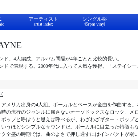
ニ
アーティスト
シングル盤
WAYNE
ンド。4人編成。アルバム間隔が4年ごとと比較的長い。
ンドで表現する。2000年代に入って人気を獲得。「ステイシ
E
6年。アメリカ出身の4人組。ボーカルとベースが全曲を作曲する
当時の流行のジャンルに属さないオーソドックスなロック。メ
・ポップと呼ぼうと思えば呼べるが、わざわざギター・ポップ
というほどシンプルなサウンドだ。ボーカルに目立った特徴も
ック全盛の時期では、曲のよさで押し通すにはインパクトが弱いア