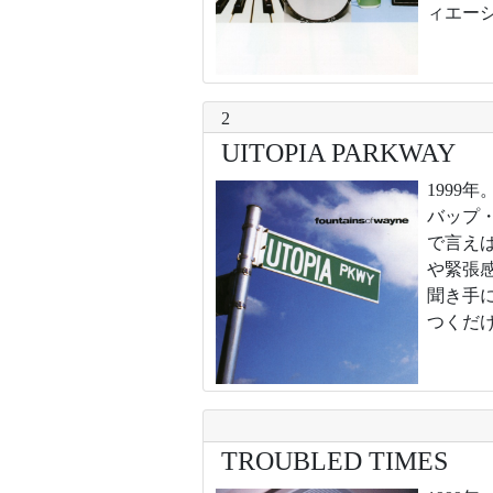
ィエー
2
UITOPIA PARKWAY
199
バップ・
で言え
や緊張
聞き手
つくだ
TROUBLED TIMES