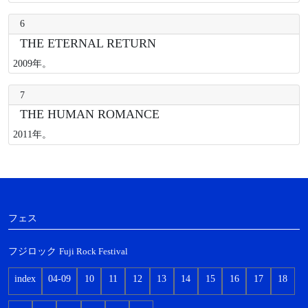
6
THE ETERNAL RETURN
2009年。
7
THE HUMAN ROMANCE
2011年。
フェス
フジロック
Fuji Rock Festival
index
04-09
10
11
12
13
14
15
16
17
18