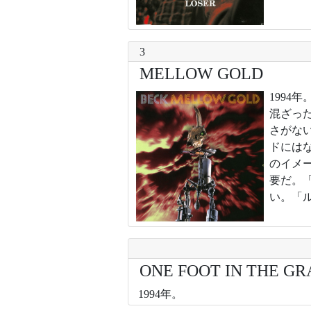
3
MELLOW GOLD
199
混ざっ
さがな
ドには
のイメ
要だ。
い。「
ONE FOOT IN THE GR
1994年。