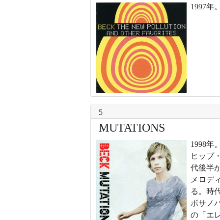
199
5
MUTATIONS
199
ヒップ
代後半
メロデ
る。時
ボサノ
の「エ