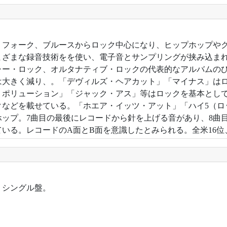
6年。フォーク、ブルースからロック中心になり、ヒップホップや
まざまな録音技術をを使い、電子音とサンプリングが挟み込ま
ャー・ロック、オルタナティブ・ロックの代表的なアルバムの
は大きく減り、。「デヴィルズ・ヘアカット」「マイナス」は
・ポリューション」「ジャック・アス」等はロックを基本とし
クなどを載せている。「ホエア・イッツ・アット」「ハイ5（ロ
ホップ。7曲目の最後にレコードから針を上げる音があり、8曲
いる。レコードのA面とB面を意識したとみられる。全米16位、
年。シングル盤。