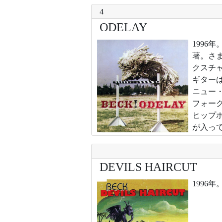
4
ODELAY
199
著。さ
クスチ
ギター
ニュー
フォー
ヒップ
が入って
DEVILS HAIRCUT
1996