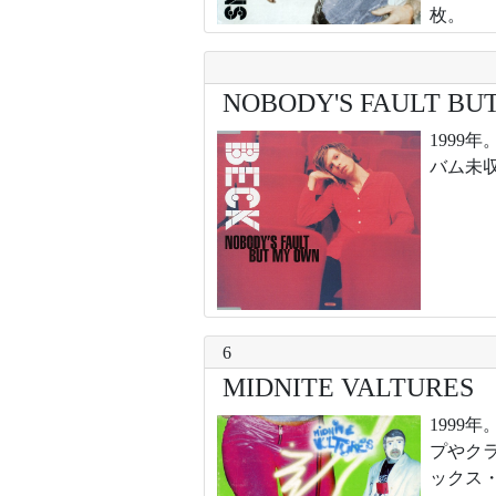
枚。
NOBODY'S FAULT BU
199
バム未
6
MIDNITE VALTURES
199
プやク
ックス