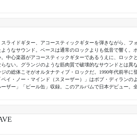
4年。スライドギター、アコースティックギターを弾きながら、フ
たようなサウンド。ベースは通常のロックよりも低音で響く。
い。中心楽器がアコースティックギターであるうえに、ロック
ならない。グランジのような筋肉質で破壊的なサウンドとは異
ージの総体こそがオルタナティブ・ロックだ。1990年代前半に
「ペイ・ノー・マインド（スヌーザー）」はボブ・ディランの
ルーザー」「ビール缶」収録。このアルバムで日本デビュー。全米
AVE