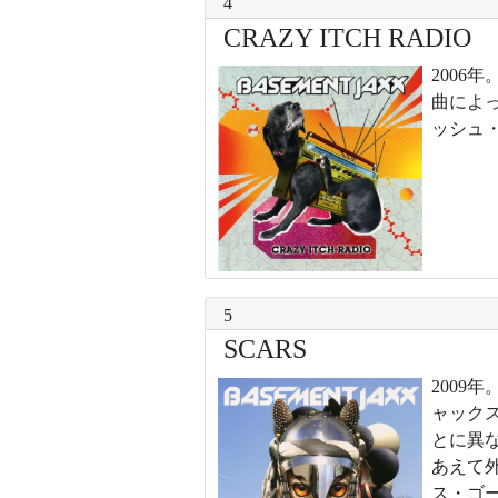
4
CRAZY ITCH RADIO
200
曲によ
ッシュ
5
SCARS
200
ャック
とに異
あえて
ス・ゴ