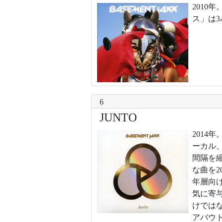
201
ス」は
6
JUNTO
201
ーカル
間隔を縮
な曲を
年層向
気に寄
けでは
アバウ