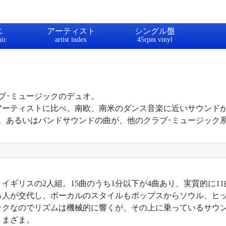
ニ
アーティスト
シングル盤
ブ･ミュージックのデュオ。
アーティストに比べ、南欧、南米のダンス音楽に近いサウンド
、あるいはバンドサウンドの曲が、他のクラブ･ミュージック
年。イギリスの2人組。15曲のうち1分以下が4曲あり、実質的に
る人が交代し、ボーカルのスタイルもポップスからソウル、ヒ
ックなのでリズムは機械的に響くが、その上に乗っているサウ
さまざま。