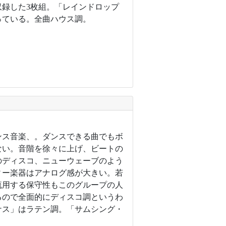
収録した3枚組。「レインドロップ
っている。全曲ハウス調。
ンス音楽、。ダンスできる曲でもボ
ない。音階を徐々に上げ、ビートの
代のディスコ、ニューウェーブのよう
ィー楽器はアナログ感が大きい。若
流用する保守性もこのグループの人
るので全面的にディスコ調というわ
ナス」はラテン調。「サムシング・