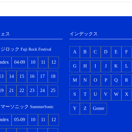
フェス
インデックス
フジロック
Fuji Rock Festival
A
B
C
D
E
F
index
04-09
10
11
12
G
H
I
J
K
L
13
14
15
16
17
18
M
N
O
P
Q
R
19
21
22
23
24
25
S
T
U
V
W
X
サマーソニック
SummerSonic
Y
Z
Genre
index
05-09
10
11
12