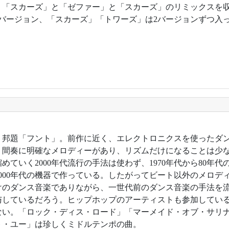
0年。「スカーズ」と「ゼファー」と「スカーズ」のリミックスを
3バージョン、「スカーズ」「トワーズ」は2バージョンずつ入
4年。邦題「フント」。前作に近く、エレクトロニクスを使ったダ
、間奏に明確なメロディーがあり、リズムだけになることは少
めていく2000年代流行の手法は使わず、1970年代から80年
2000年代の機器で作っている。したがってビート以外のメロデ
けのダンス音楽でありながら、一世代前のダンス音楽の手法を
与しているだろう。ヒップホップのアーティストも参加してい
ない。「ロック・ディス・ロード」「マーメイド・オブ・サリ
ト・ユー」は珍しくミドルテンポの曲。